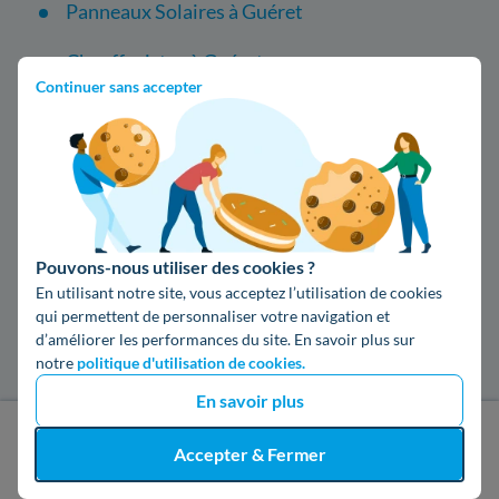
Panneaux Solaires à Guéret
Chauffagistes à Guéret
Continuer sans accepter
Climatisation à Guéret
Pompe à chaleur à Guéret
Isolation à Guéret
Audit Énergétique à Guéret
Pouvons-nous utiliser des cookies ?
En utilisant notre site, vous acceptez l’utilisation de cookies
Mon Accompagnateur Rénov' à Guéret
qui permettent de personnaliser votre navigation et
d’améliorer les performances du site. En savoir plus sur
notre
politique d'utilisation de cookies.
Autres services disponibles à Guéret
En savoir plus
Engie à Guéret
J'obtiens un devis gratuit
Accepter & Fermer
Enedis à Guéret