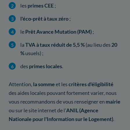
les
primes CEE
;
l'éco-prêt à taux zéro
;
le
Prêt Avance Mutation (PAM)
;
la
TVA à taux réduit de 5,5 %
(au lieu des
20
%
usuels) ;
des
primes locales
.
Attention,
la somme
et les
critères d'éligibilité
des aides locales pouvant fortement varier, nous
vous recommandons de vous renseigner en
mairie
ou sur le site internet de l'
ANIL (Agence
Nationale pour l'Information sur le Logement)
.