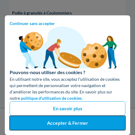
Poêle à granulés à Coulommiers
Continuer sans accepter
Les installateurs de poêle à granulés dans
les villes les plus recherchées
Poêle à granulés à Nîmes
Poêle à granulés à Bordeaux
Pouvons-nous utiliser des cookies ?
En utilisant notre site, vous acceptez l’utilisation de cookies
Poêle à granulés à Reims
qui permettent de personnaliser votre navigation et
d’améliorer les performances du site. En savoir plus sur
notre
politique d'utilisation de cookies.
Poêle à granulés à Limoges
En savoir plus
Poêle à granulés à Caen
J'obtiens un devis gratuit
Accepter & Fermer
Poêle à granulés à La Rochelle