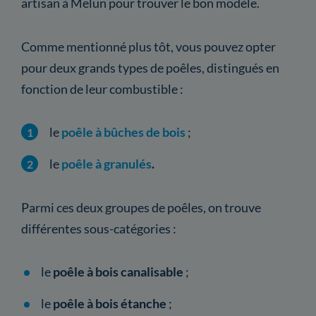
artisan à Melun pour trouver le bon modèle.
Comme mentionné plus tôt, vous pouvez opter
pour deux grands types de poêles, distingués en
fonction de leur combustible :
le
poêle à bûches de bois
;
le
poêle à granulés
.
Parmi ces deux groupes de poêles, on trouve
différentes sous-catégories :
le
poêle à bois canalisable
;
le
poêle à bois étanche
;