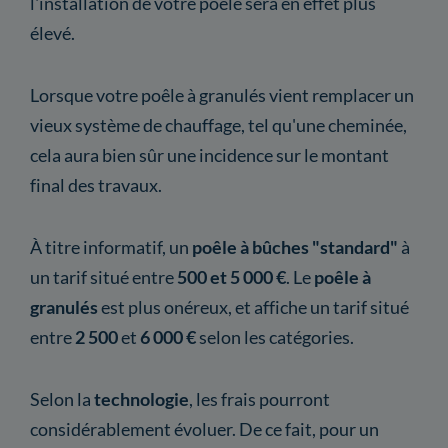
l'installation de votre poêle sera en effet plus
élevé.
Lorsque votre poêle à granulés vient remplacer un
vieux système de chauffage, tel qu'une cheminée,
cela aura bien sûr une incidence sur le montant
final des travaux.
À titre informatif, un
poêle à bûches "standard"
à
un tarif situé entre
500 et 5 000 €
. Le
poêle à
granulés
est plus onéreux, et affiche un tarif situé
entre
2 500
et
6 000 €
selon les catégories.
Selon la
technologie
,
les frais pourront
considérablement évoluer. De ce fait, pour un