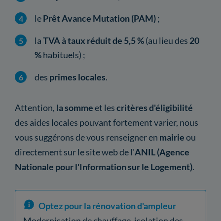
le
Prêt Avance Mutation (PAM)
;
la
TVA à taux réduit de 5,5 %
(au lieu des
20
%
habituels) ;
des
primes locales
.
Attention,
la somme
et les
critères d'éligibilité
des aides locales pouvant fortement varier, nous
vous suggérons de vous renseigner en
mairie
ou
directement sur le site web de l'
ANIL (Agence
Nationale pour l'Information sur le Logement)
.
Optez pour la rénovation d'ampleur
Modernisation de chauffage, isolation des