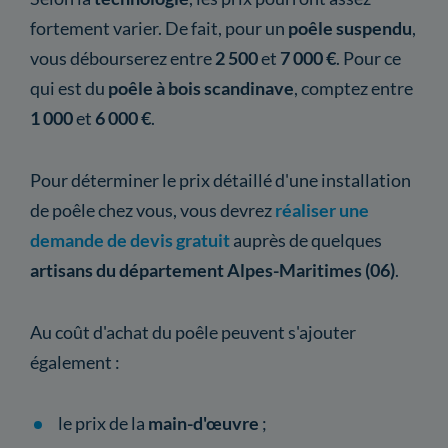
fortement varier. De fait, pour un
poêle suspendu
,
vous débourserez entre
2 500
et
7 000 €
. Pour ce
qui est du
poêle à bois scandinave
, comptez entre
1 000
et
6 000 €
.
Pour déterminer le prix détaillé d'une installation
de poêle chez vous, vous devrez
réaliser une
demande de devis gratuit
auprès de quelques
artisans du département Alpes-Maritimes (06)
.
Au coût d'achat du poêle peuvent s'ajouter
également :
le prix de la
main-d'œuvre
;