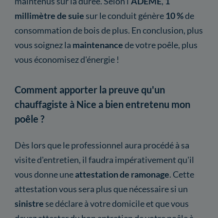
maintenus sur la durée. Selon l'
ADEME
,
1
millimètre de suie
sur le conduit génère
10 %
de
consommation de bois de plus. En conclusion, plus
vous soignez la
maintenance
de votre poêle, plus
vous économisez d'énergie !
Comment apporter la preuve qu'un
chauffagiste à Nice a bien entretenu mon
poêle ?
Dès lors que le professionnel aura procédé à sa
visite d'entretien, il faudra impérativement qu'il
vous donne une
attestation
de ramonage
. Cette
attestation vous sera plus que nécessaire si un
sinistre
se déclare à votre domicile et que vous
devez attester du bon entretien de votre poêle à