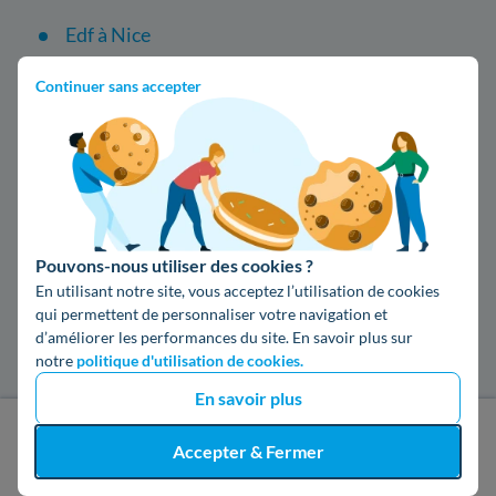
Edf à Nice
Engie à Nice
Continuer sans accepter
Enedis à Nice
Les installateurs de poêle à granulés dans
les villes les plus recherchées
Pouvons-nous utiliser des cookies ?
En utilisant notre site, vous acceptez l’utilisation de cookies
Poêle à granulés à Nîmes
qui permettent de personnaliser votre navigation et
d’améliorer les performances du site. En savoir plus sur
Poêle à granulés à Bordeaux
notre
politique d'utilisation de cookies.
En savoir plus
Poêle à granulés à Reims
J'obtiens un devis gratuit
Accepter & Fermer
Poêle à granulés à Limoges