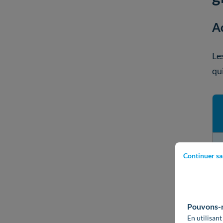
Ac
Le
qui
Continuer sa
Pouvons-no
En utilisant