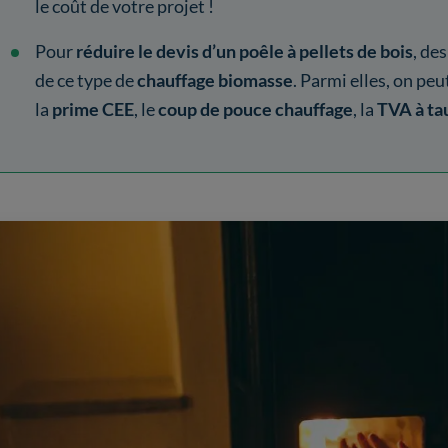
le coût de votre projet !
Pour
réduire le devis d’un poêle à pellets de bois
, de
de ce type de
chauffage biomasse
. Parmi elles, on p
la
prime CEE
, le
coup de pouce chauffage
, la
TVA à ta