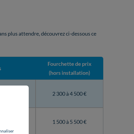
Sans plus attendre, découvrez ci-dessous ce
Fourchette de prix
s
(hors installation)
 à granulés
2 300 à 4 500 €
haleur)
niforme de la
1 500 à 5 500 €
orcée)
nnaliser