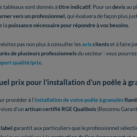
s tableaux sont donnés à
titre indicatif
. Pour un
devis
au pl
urner vers un professionnel,
qui évaluera de façon plus jus
e la
puissance nécessaire pour répondre à vos besoins
.
hésitez pas non plus à consulter les
avis
clients
et à faire j
près de plusieurs professionnels
du secteur : vous pourrez
pport qualité/prix
.
el prix pour l’installation d’un poêle à gr
ur procéder à l’
installation de votre poêle à granulés
flamb
rvices d’un
artisan certifié RGE Qualibois
(Reconnu Garant 
e
label
garantit aux particuliers que le professionnel sélect
chniques relatives à la
protection de l’environnement
et qu