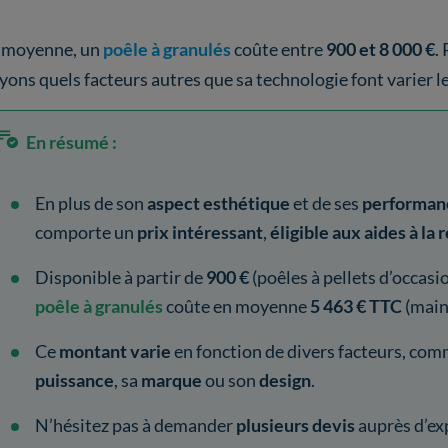
 moyenne, un
poêle à granulés
coûte entre
900 et 8 000 €
.
yons quels facteurs autres que sa technologie font varier l
En résumé :
En plus de son
aspect esthétique
et de ses
performan
comporte un
prix intéressant
,
éligible aux aides à l
Disponible à partir de
900 €
(poêles à pellets d’occasi
poêle à granulés
coûte en moyenne
5 463 € TTC
(main
Ce
montant varie
en fonction de divers facteurs, com
puissance
, sa
marque
ou son
design
.
N’hésitez pas à demander
plusieurs devis
auprès d’ex