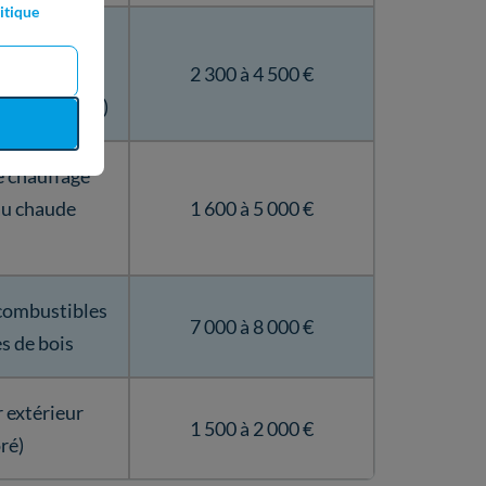
itique
s des pièces
orties
2 300 à 4 500 €
chaque pièce)
de chauffage
eau chaude
1 600 à 5 000 €
 combustibles
7 000 à 8 000 €
es de bois
r extérieur
1 500 à 2 000 €
ré)