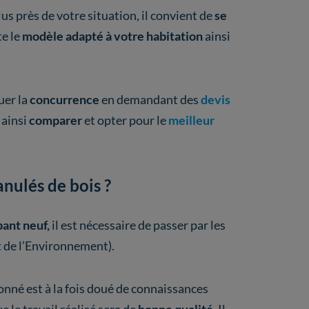
us près de votre situation, il convient de
se
te le
modèle adapté à votre habitation
ainsi
ouer la
concurrence
en demandant des
devis
 ainsi
comparer
et opter pour le
meilleur
anulés de bois ?
ant neuf,
il est nécessaire de passer par les
de l’Environnement).
ionné est à la fois doué de connaissances
e le travail réalisé sera de
bonne qualité
. Il