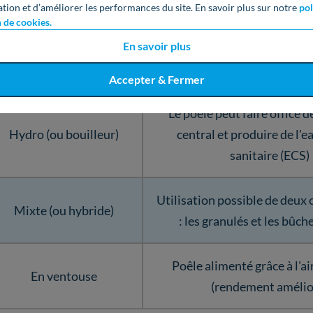
ation et d’améliorer les performances du site. En savoir plus sur notre
pol
n de cookies.
Diffusion de la chaleur dan
En savoir plus
Avec canalisations
voisines (système de s
indépendantes installé dans 
Accepter & Fermer
Le poêle peut faire office 
Hydro (ou bouilleur)
central et produire de l'
sanitaire (ECS)
Utilisation possible de deux
Mixte (ou hybride)
: les granulés et les bûch
Poêle alimenté grâce à l'ai
En ventouse
(rendement amélio