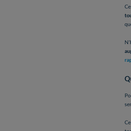
Ce
to
qu
N'
au
ra
Qu
Po
se
C
te