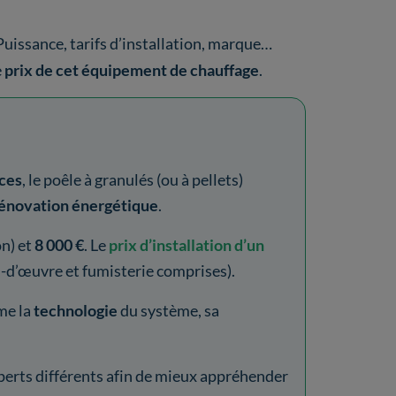
 Puissance, tarifs d’installation, marque…
e
prix de cet équipement de chauffage
.
ces
, le poêle à granulés (ou à pellets)
a rénovation énergétique
.
on)
et
8 000 €
.
Le
prix d’installation d’un
-d’œuvre et fumisterie comprises).
me la
technologie
du système, sa
perts différents afin de mieux appréhender