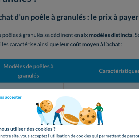
hat d’un poêle à granulés : le prix à payer
s poêles à granulés se déclinent en
six modèles distincts
. 
 les caractérise ainsi que leur
coût moyen à l’achat
:
Modèles de poêles à
Caractéristique
granulés
Version classique du poêle
À convection naturelle
ns accepter
(diffusion lente de la c
Diffusion large, rapide et u
Avec ventilation
us utiliser des cookies ?
chaleur (convection f
 notre site, vous acceptez l’utilisation de cookies qui permettent de perso