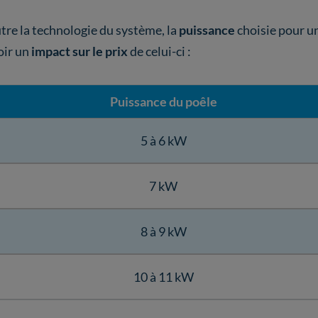
tre la technologie du système, la
puissance
choisie pour un
oir un
impact sur le prix
de celui-ci :
Puissance du poêle
5 à 6 kW
7 kW
8 à 9 kW
10 à 11 kW