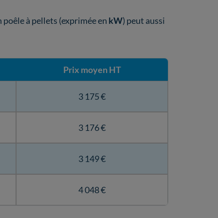
 poêle à pellets (exprimée en
kW
) peut aussi
Prix moyen HT
3 175 €
3 176 €
3 149 €
4 048 €