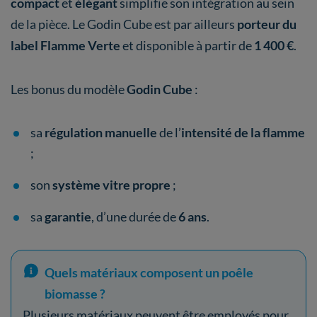
compact
et
élégant
simplifie son intégration au sein
de la pièce. Le Godin Cube est par ailleurs
porteur du
label Flamme Verte
et disponible à partir de
1 400 €
.
Les bonus du
modèle
Godin Cube
:
sa
régulation manuelle
de l’
intensité de la flamme
;
son
système vitre propre
;
sa
garantie
, d’une durée de
6 ans
.
Quels matériaux composent un poêle
biomasse ?
Plusieurs matériaux peuvent être employés pour