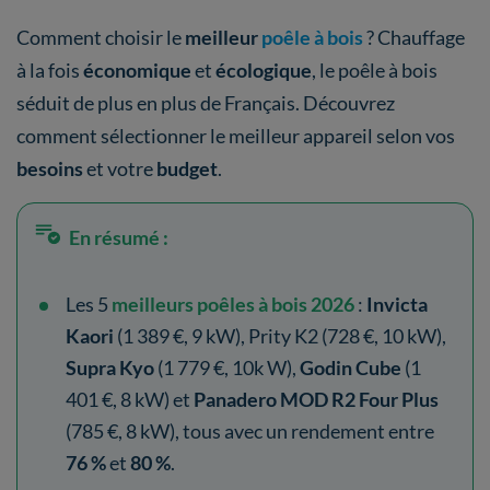
Comment choisir le
meilleur
poêle à bois
? Chauffage
à la fois
économique
et
écologique
, le poêle à bois
séduit de plus en plus de Français. Découvrez
comment sélectionner le meilleur appareil selon vos
besoins
et votre
budget
.
En résumé :
Les 5
meilleurs poêles à bois 2026
:
Invicta
Kaori
(1 389 €, 9 kW), Prity K2 (728 €, 10 kW),
Supra Kyo
(1 779 €, 10k W),
Godin Cube
(1
401 €, 8 kW) et
Panadero MOD R2 Four Plus
(785 €, 8 kW), tous avec un rendement entre
76 %
et
80 %
.