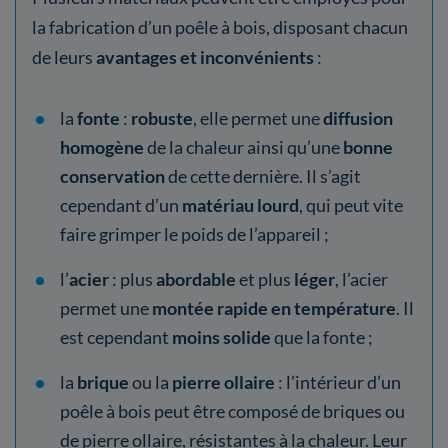
la fabrication d’un poêle à bois, disposant chacun
de leurs
avantages et inconvénients
:
la
fonte
:
robuste
, elle permet une
diffusion
homogène
de la chaleur ainsi qu’une
bonne
conservation
de cette dernière. Il s’agit
cependant d’un
matériau lourd
, qui peut vite
faire grimper le poids de l’appareil ;
l’
acier
: plus
abordable
et plus
léger
, l’acier
permet une
montée rapide en température
. Il
est cependant
moins solide
que la fonte ;
la
brique
ou la
pierre ollaire
: l’intérieur d’un
poêle à bois peut être composé de briques ou
de pierre ollaire, résistantes à la chaleur. Leur