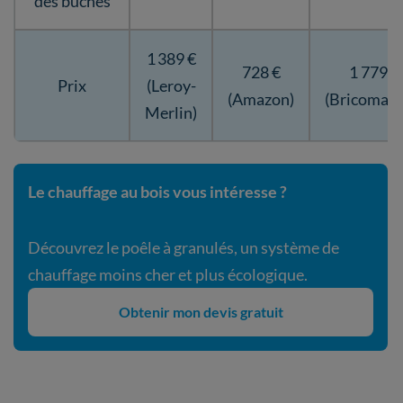
des bûches
‎1 389 €
728 €
1 779 €
Prix
(Leroy-
(Amazon)
(Bricomarc
Merlin)
Le chauffage au bois vous intéresse ?
Découvrez le poêle à granulés, un système de
chauffage moins cher et plus écologique.
Obtenir mon devis gratuit