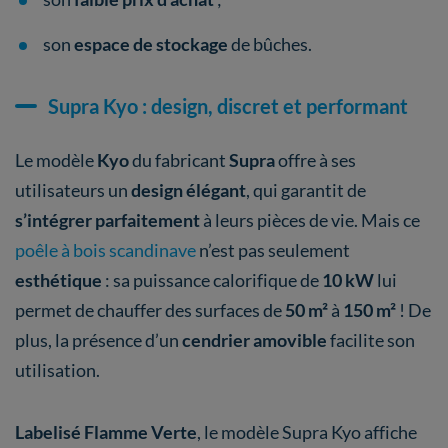
son
espace de stockage
de bûches.
Supra Kyo : design, discret et performant
Le modèle
Kyo
du fabricant
Supra
offre à ses
utilisateurs un
design élégant
, qui garantit de
s’intégrer parfaitement
à leurs pièces de vie. Mais ce
poêle à bois scandinave
n’est pas seulement
esthétique
: sa puissance calorifique de
10 kW
lui
permet de chauffer des surfaces de
50 m²
à
150
m²
! De
plus, la présence d’un
cendrier amovible
facilite son
utilisation.
Labelisé Flamme Verte
, le modèle Supra Kyo affiche