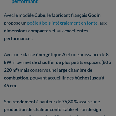
performant
Avec le modèle
Cube
, le
fabricant français Godin
propose un
poêle à bois intégralement en fonte
, aux
dimensions compactes
et aux
excellentes
performances
.
Avec une
classe énergétique A
et une puissance de
8
kW
, il permet de
chauffer de plus petits espaces
(
80 à
220 m³
) mais conserve une
large chambre de
combustion
, pouvant accueillir des
bûches jusqu’à
45 cm
.
Son
rendement
à hauteur de
76,80 %
assure une
production de chaleur confortable
et son
design