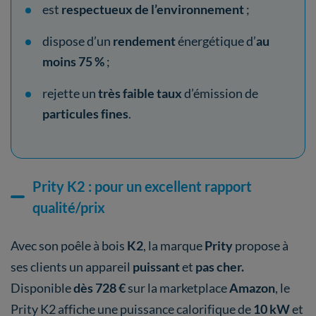
est
respectueux de l’environnement
;
dispose d’un
rendement
énergétique d’
au
moins 75 %
;
rejette un
très faible taux
d’émission de
particules fines
.
Prity K2 : pour un excellent rapport
qualité/prix
Avec son poêle à bois
K2
, la marque
Prity
propose à
ses clients un appareil
puissant
et
pas cher.
Disponible
dès 728 €
sur la marketplace
Amazon
, le
Prity K2 affiche une puissance calorifique de
10 kW
et