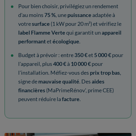
Pour bien choisir, privilégiez un rendement
d'au moins
75 %
, une
puissance
adaptée à
votre
surface
(1 kW pour 20 m²) et vérifiez le
label Flamme Verte
qui garantit un
appareil
performant
et
écologique
.
Budget à prévoir : entre
350 €
et
5 000 €
pour
l'appareil, plus
400 €
à
10 000 €
pour
l'installation. Méfiez-vous des
prix trop
bas
,
signe de
mauvaise qualité
. Des
aides
financières
(MaPrimeRénov', prime CEE)
peuvent réduire la
facture
.