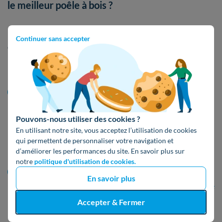
le meilleur poêle à bois ?
Nombreux sont les critères à prendre en compte pour
Continuer sans accepter
dénicher le meilleur poêle à bois
. Les voici ci-dessous
:
le
rendement
: plus le rendement est élevé,
moins le poêle va consommer de combustible
Pouvons-nous utiliser des cookies ?
pour un même
confort thermique
. Un bon
En utilisant notre site, vous acceptez l’utilisation de cookies
rendement permet ainsi de réaliser
qui permettent de personnaliser votre navigation et
d’importantes
économies d’énergie
;
d’améliorer les performances du site. En savoir plus sur
notre
politique d'utilisation de cookies.
la
puissance
: comme vu précédemment, il est
En savoir plus
essentiel de s’intéresser à la
puissance d’un poêle
à bois
. Celle-ci ne doit être
ni trop grande, ni trop
Accepter & Fermer
petite
. Pour être sûr de faire le bon choix, le