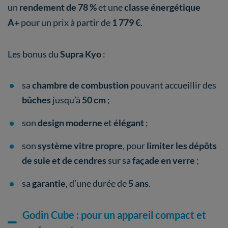
un
rendement de 78 %
et une
classe énergétique
A+
pour un prix à partir de
1 779 €
.
Les bonus du
Supra Kyo
:
sa
chambre de combustion
pouvant accueillir des
bûches
jusqu’à
50 cm
;
son
design moderne
et
élégant
;
son
système vitre propre
, pour
limiter les dépôts
de suie et de cendres
sur sa
façade en verre
;
sa
garantie
, d’une durée de
5 ans
.
Godin Cube : pour un appareil compact et