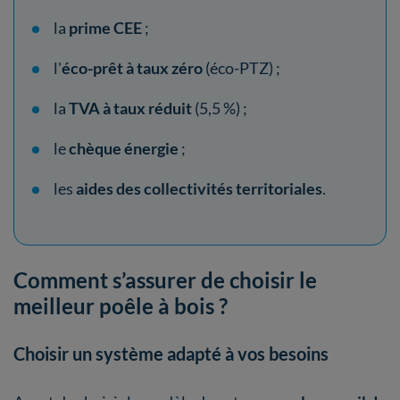
la
prime CEE
;
l'
éco-prêt à taux zéro
(éco-PTZ) ;
la
TVA à taux réduit
(5,5 %) ;
le
chèque énergie
;
les
aides des collectivités territoriales
.
Comment s’assurer de choisir le
meilleur poêle à bois ?
Choisir un système adapté à vos besoins