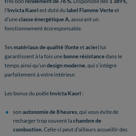
très bon
rendement de 76 %
. Disponible dès
1 389 €
,
l’
Invicta Kaori
est doté du
label Flamme Verte
et
d’une
classe énergétique A,
assurant un
fonctionnement écoresponsable.
Ses
matériaux de
qualité
(
fonte
et
acier
) lui
garantissent à la fois une
bonne résistance
dans le
temps ainsi qu’un
design moderne
, qui s’intègre
parfaitement à votre intérieur.
Les bonus du poêle
Invicta Kaori
:
son
autonomie de 8 heures
, qui vous évite de
recharger trop souvent la
chambre de
combustion
. Celle-ci peut d’ailleurs accueillir des