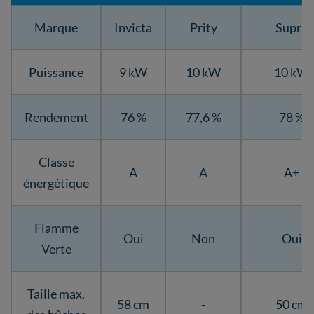
Marque
Invicta
Prity
Supra
Puissance
9 kW
10 kW
10 kW
Rendement
76 %
77,6 %
78 %
Classe
A
A
A+
énergétique
Flamme
Oui
Non
Oui
Verte
Taille max.
58 cm
-
50 cm