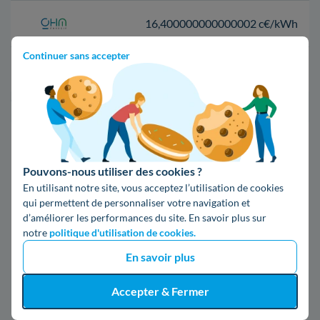
16,400000000000002 c€/kWh
Continuer sans accepter
17,83 c€/kWh
*Prix TTC pour un forfait base d’une puissance de 6 kVA
Infos / souscriptions
(appel non surtaxé)
Pouvons-nous utiliser des cookies ?
En utilisant notre site, vous acceptez l’utilisation de cookies
09 78 46 71 74
qui permettent de personnaliser votre navigation et
d’améliorer les performances du site. En savoir plus sur
notre
politique d'utilisation de cookies.
Comparer les offres
En savoir plus
Accepter & Fermer
5. Tout ce qu'il faut connaître d'Enedis