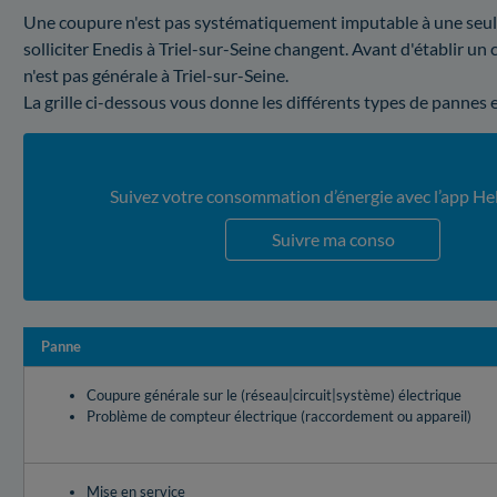
Une coupure n'est pas systématiquement imputable à une seule e
solliciter Enedis à Triel-sur-Seine changent. Avant d'établir u
n'est pas générale à Triel-sur-Seine.
La grille ci-dessous vous donne les différents types de pannes 
Suivez votre consommation d’énergie avec l’app He
Suivre ma conso
Panne
Coupure générale sur le (réseau|circuit|système) électrique
Problème de compteur électrique (raccordement ou appareil)
Mise en service