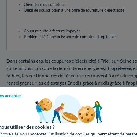
Ouverture du compteur
Oubli de souscription à une offre de fourniture d'électricité
Coupure suite à facture impayée
Problème lié à une puissance de compteur trop faible
Dans certains cas, les coupures d'électricité à Triel-sur-Seine 
surtensions ! Lorsque la demande en énergie est trop élevée, et
faibles, les gestionnaires de réseau se retrouvent forcés de coup
renseigner sur les délestages Enedis grâce à nedis grâce à l'app
RTE, elle vous informe sur les risques de coupure Enedis en dire
ns accepter
oranges, il faudra surveiller votre consommation pour éviter la
Triel-sur-Seine ne sont pas identiques selon la panne que vous
Coupure au 78510 : combien coûte une interventi
us utiliser des cookies ?
Besoin d'en apprendre plus sur le dépannage Enedis dans les Yve
 notre site, vous acceptez l’utilisation de cookies qui permettent de perso