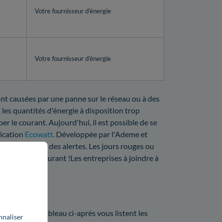
Votre fournisseur d’énergie
Votre fournisseur d’énergie
sont causées par une panne sur le réseau ou à des
 les quantités d'énergie à disposition trop
er le courant. Aujourd'hui, il est possible de se
lication
Ecowatt
. Développée par l'Ademe et
ct et à travers des alertes. Les jours rouges ou
 coupure de courant !Les entreprises à joindre à
 avez.
on ?
lines ? Les tableau ci-après vous listent les
nnaliser