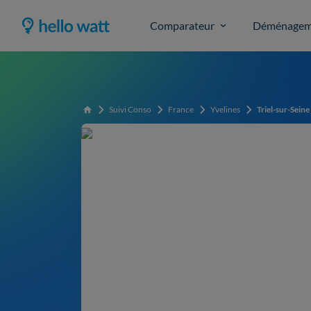
Comparateur
Déménagem
Suivi Conso
France
Yvelines
Triel-sur-Seine
Accueil