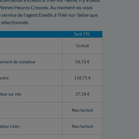
es Pleines Heures Creuses. Au moment où vous
e service de l'agent Enedis à Triel-sur-Seine que
n sélectionnée.
Tarif TTC
y
Gratuit
ngement de compteur
56,72 €
autre
158,75 €
eur sur site
37,18 €
Non facturé
pteur Linky
Non facturé