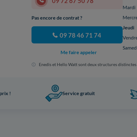
09 72 67 50 78
Mardi
Mercr
Pas encore de contrat ?
Jeudi
09 78 46 71 74
Vendr
Samed
Me faire appeler
Enedis et Hello Watt sont deux structures distinctes
prix !
Service gratuit