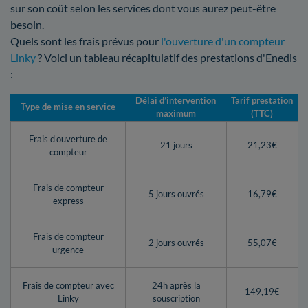
sur son coût selon les services dont vous aurez peut-être
besoin.
Quels sont les frais prévus pour
l'ouverture d'un compteur
Linky
? Voici un tableau récapitulatif des prestations d'Enedis
:
Délai d’intervention
Tarif prestation
Type de mise en service
maximum
(TTC)
Frais d'ouverture de
21 jours
21,23€
compteur
Frais de compteur
5 jours ouvrés
16,79€
express
Frais de compteur
2 jours ouvrés
55,07€
urgence
Frais de compteur avec
24h après la
149,19€
Linky
souscription