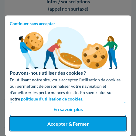
Infos / souscriptions
(appel non surtaxé)
Continuer sans accepter
09 78 46 71 74
Comparer les offres
5. Tout ce qu'il faut connaître d'Enedis
Pouvons-nous utiliser des cookies ?
En utilisant notre site, vous acceptez l’utilisation de cookies
à Saint-Cyr-l'École
qui permettent de personnaliser votre navigation et
d’améliorer les performances du site. En savoir plus sur
notre
politique d'utilisation de cookies.
Vous pouvez en apprendre davantage sur Enedis,
notamment où trouver une agence et comment faire une
En savoir plus
réclamation, dans les paragraphes suivants.
Accepter & Fermer
Où se situe l'agence Enedis à Saint-Cyr-l'École ?