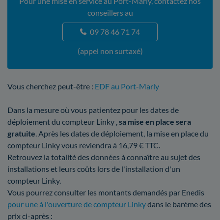
Pour une mise en service au Port-Marly, contactez nos
conseillers au
09 78 46 71 74
(appel non surtaxé)
Vous cherchez peut-être :
EDF au Port-Marly
Dans la mesure où vous patientez pour les dates de
déploiement du compteur Linky ,
sa mise en place sera
gratuite
. Après les dates de déploiement, la mise en place du
compteur Linky vous reviendra à 16,79 € TTC.
Retrouvez la totalité des données à connaître au sujet des
installations et leurs coûts lors de l'installation d'un
compteur Linky.
Vous pourrez consulter les montants demandés par Enedis
pour une à l'ouverture de compteur Linky
dans le barème des
prix ci-après :