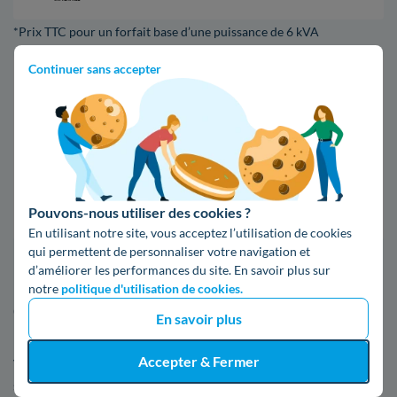
*Prix TTC pour un forfait base d’une puissance de 6 kVA
Continuer sans accepter
Infos / souscriptions
(appel non surtaxé)
09 78 46 71 74
Comparer les offres
Pouvons-nous utiliser des cookies ?
En utilisant notre site, vous acceptez l’utilisation de cookies
qui permettent de personnaliser votre navigation et
d’améliorer les performances du site. En savoir plus sur
5. En apprendre davantage à propos
notre
politique d'utilisation de cookies.
d'Enedis au Port-Marly
En savoir plus
Accepter & Fermer
Vous pouvez en apprendre davantage sur Enedis, comme où
se situe une agence et comment faire une réclamation, dans