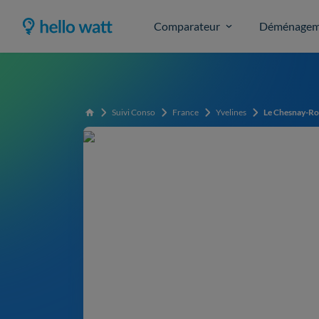
Comparateur
Déménagem
Suivi Conso
France
Yvelines
Le Chesnay-R
Accueil