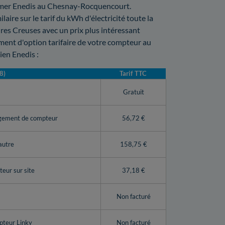
former Enedis au Chesnay-Rocquencourt.
aire sur le tarif du kWh d'électricité toute la
res Creuses avec un prix plus intéressant
ement d'option tarifaire de votre compteur au
en Enedis :
8)
Tarif TTC
y
Gratuit
ngement de compteur
56,72 €
autre
158,75 €
eur sur site
37,18 €
Non facturé
pteur Linky
Non facturé