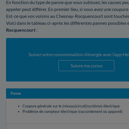
En fonction du type de panne que vous subissez, les causes peuv
appeler peut différer. En premier lieu, si vous avez une coupure 
Est-ce que vos voisins au Chesnay-Rocquencourt sont touchés 
Voici dans le tableau ci-après les différentes pannes possibles 
Rocquencourt
:
Suivez votre consommation d’énergie avec l’app He
Suivre ma conso
Panne
Coupure générale sur le (réseau|circuit|système) électrique
Problème de compteur électrique (raccordement ou appareil)