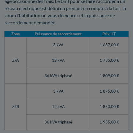
âgé occasionne des frais. Le tarif pour se faire raccorder à un
réseau électrique est défini en prenant en compte à la fois, la
zone d'habitation où vous demeurez et la puissance de
raccordement demandée.
Zone
Puissance de raccordement
Prix HT
3 kVA
1 687,00 €
ZFA
12 kVA
1 735,00 €
36 kVA triphasé
1 809,00 €
3 kVA
1 875,00 €
ZFB
12 kVA
1 850,00 €
36 kVA triphasé
1 955,00 €