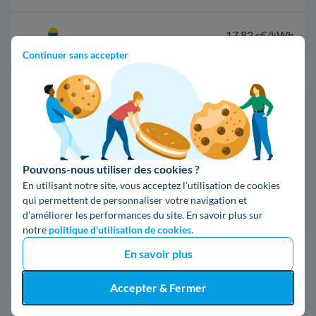
17,83 c€/kWh
Continuer sans accepter
*Prix TTC pour un forfait base d’une puissance de 6 kVA
Infos / souscriptions
(appel non surtaxé)
09 78 46 71 74
Pouvons-nous utiliser des cookies ?
En utilisant notre site, vous acceptez l’utilisation de cookies
qui permettent de personnaliser votre navigation et
Comparer les offres
d’améliorer les performances du site. En savoir plus sur
notre
politique d'utilisation de cookies.
En savoir plus
5. Tout ce qu'il faut savoir d'Enedis à
Sorgues
Accepter & Fermer