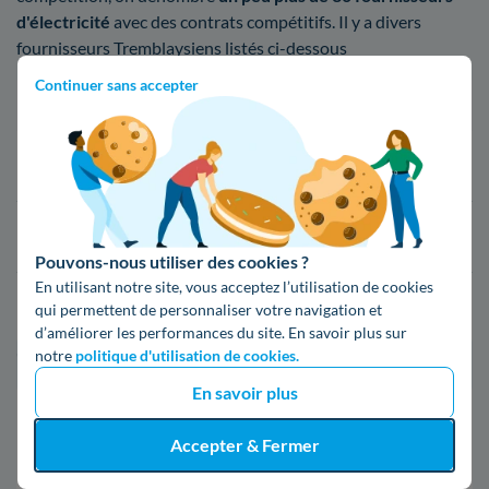
d'électricité
avec des contrats compétitifs. Il y a divers
fournisseurs Tremblaysiens listés ci-dessous
Continuer sans accepter
Fournisseur
Prix du kWh*
16,34 c€/kWh
16,400000000000002 c€/kWh
Pouvons-nous utiliser des cookies ?
En utilisant notre site, vous acceptez l’utilisation de cookies
17,83 c€/kWh
qui permettent de personnaliser votre navigation et
d’améliorer les performances du site. En savoir plus sur
notre
politique d'utilisation de cookies.
*Prix TTC pour un forfait base d’une puissance de 6 kVA
En savoir plus
Infos / souscriptions
(appel non surtaxé)
Accepter & Fermer