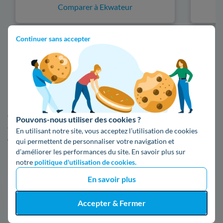
Comparer à Ekwateur
Continuer sans accepter
Les différents fournisseurs d'énergie aux
Pavillons-sous-Bois (93)
La souscription à un abonnement d'énergie est une opération
primordiale pour la mise en service de votre compteur
électrique. Suite à l'ouverture du marché de l'énergie à la
Pouvons-nous utiliser des cookies ?
concurrence, on dénombre
une trentaine de fournisseurs
En utilisant notre site, vous acceptez l’utilisation de cookies
d'électricité
avec des contrats compétitifs. Si vous ne savez
qui permettent de personnaliser votre navigation et
pas quel fournisseur choisir, voici un répertoire de ceux que
d’améliorer les performances du site. En savoir plus sur
l'on retrouve aux Pavillons-sous-Bois
notre
politique d'utilisation de cookies.
En savoir plus
Fournisseur
Prix du kWh*
Accepter & Fermer
16,34 c€/kWh