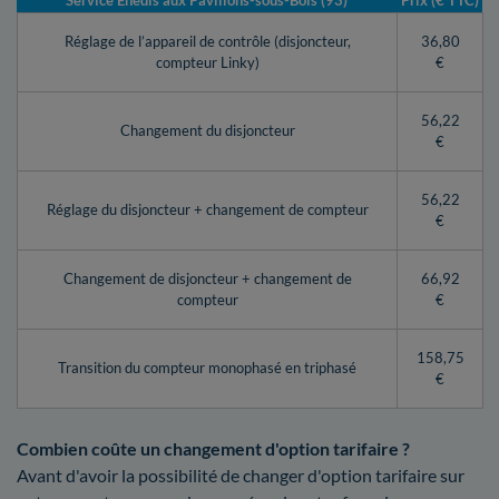
Service Enedis aux Pavillons-sous-Bois (93)
Prix (€ TTC)
Réglage de l’appareil de contrôle (disjoncteur,
36,80
compteur Linky)
€
56,22
Changement du disjoncteur
€
56,22
Réglage du disjoncteur + changement de compteur
€
Changement de disjoncteur + changement de
66,92
compteur
€
158,75
Transition du compteur monophasé en triphasé
€
Combien coûte un changement d'option tarifaire ?
Avant d'avoir la possibilité de changer d'option tarifaire sur