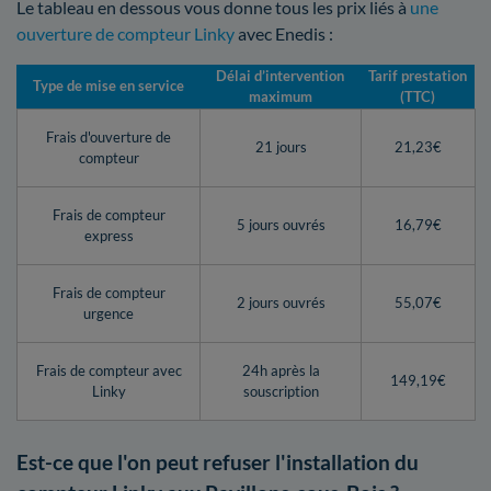
Le tableau en dessous vous donne tous les prix liés à
une
ouverture de compteur Linky
avec Enedis :
Délai d’intervention
Tarif prestation
Type de mise en service
maximum
(TTC)
Frais d'ouverture de
21 jours
21,23€
compteur
Frais de compteur
5 jours ouvrés
16,79€
express
Frais de compteur
2 jours ouvrés
55,07€
urgence
Frais de compteur avec
24h après la
149,19€
Linky
souscription
Est-ce que l'on peut refuser l'installation du