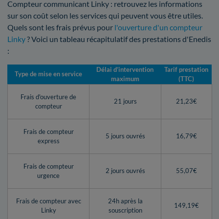
Compteur communicant Linky : retrouvez les informations
sur son coût selon les services qui peuvent vous être utiles.
Quels sont les frais prévus pour
l'ouverture d'un compteur
Linky
? Voici un tableau récapitulatif des prestations d'Enedis
:
Délai d’intervention
Tarif prestation
Type de mise en service
maximum
(TTC)
Frais d'ouverture de
21 jours
21,23€
compteur
Frais de compteur
5 jours ouvrés
16,79€
express
Frais de compteur
2 jours ouvrés
55,07€
urgence
Frais de compteur avec
24h après la
149,19€
Linky
souscription