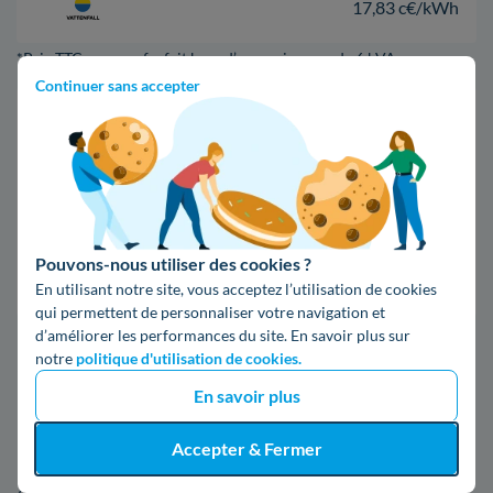
17,83 c€/kWh
*Prix TTC pour un forfait base d’une puissance de 6 kVA
Continuer sans accepter
Infos / souscriptions
(appel non surtaxé)
09 78 46 71 74
Pouvons-nous utiliser des cookies ?
Comparer les offres
En utilisant notre site, vous acceptez l’utilisation de cookies
qui permettent de personnaliser votre navigation et
d’améliorer les performances du site. En savoir plus sur
5. Les renseignements sur Enedis à
notre
politique d'utilisation de cookies.
En savoir plus
Lons
Accepter & Fermer
Envie de plus de renseignements au sujet d'Enedis à Lons