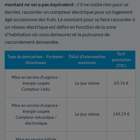
montant ne sera pas équivalent
: s'il ne coûte rien pour ce
dernier, raccorder un compteur électrique pour un logement
âgé occasionne des frais. Le montant pour se faire raccorder à
un réseau électrique est défini en fonction de la zone
d'habitation où vous demeurez et la puissance de
raccordement demandée.
Tarif
Type de prestations - Pyrénées-
Délai d’intervention
prestation
Atlantiques
maximum
(TTC)
Mise en service d'urgence -
énergie coupée
Le jour même
69,76 €
Compteur Linky
Mise en service d’urgence -
énergie coupée
Le jour même
149,19 €
Compteur mécanique /
électronique
Mise en service initiale