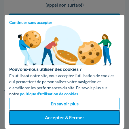
(appel non surtaxé)
09 78 46 71 74
Continuer sans accepter
Comparer les offres
5. Tout ce qu'il faut connaître d'Enedis
Pouvons-nous utiliser des cookies ?
à Anglet
En utilisant notre site, vous acceptez l’utilisation de cookies
qui permettent de personnaliser votre navigation et
d’améliorer les performances du site. En savoir plus sur
Vous pouvez en apprendre davantage sur Enedis,
notre
politique d'utilisation de cookies.
notamment où trouver une agence et comment faire une
En savoir plus
réclamation, dans les paragraphes suivants.
L'agence Enedis à Anglet
Accepter & Fermer