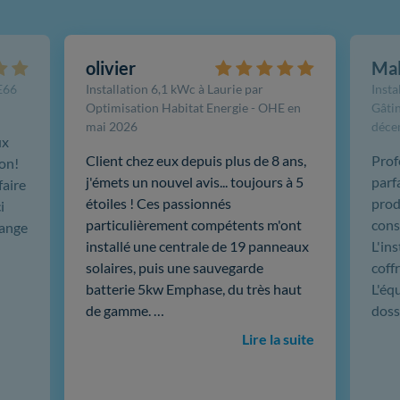
olivier
Ma
FE66
Installation 6,1 kWc à Laurie par
Insta
Optimisation Habitat Energie - OHE en
Gâtin
mai 2026
déce
ux
Client chez eux depuis plus de 8 ans,
Prof
ion!
j'émets un nouvel avis... toujours à 5
parf
faire
étoiles ! Ces passionnés
produ
i
particulièrement compétents m'ont
cons
hange
installé une centrale de 19 panneaux
L'in
solaires, puis une sauvegarde
coffr
batterie 5kw Emphase, du très haut
L'éq
de gamme. …
doss
Lire la suite