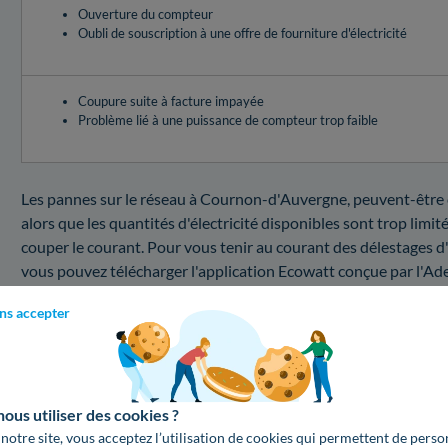
Ouverture du compteur
Oubli de souscription à une offre de fourniture d'électricité
Coupure suite à facture impayée
Problème lié à une puissance de compteur trop faible
Les pannes sur le réseau à Cournon-d'Auvergne, peuvent-être ca
alors que les quantités d'électricité disponibles sont trop limi
couper le courant. Pour vous tenir au courant des délestages d
vous pouvez télécharger l'application Ecowatt conçue par l'A
par un risque élevé ou marquées par un risque modéré, n'oubliez
ns accepter
d'électricité pour échapper à une interruption d'électricité !L
sont pas identiques en fonction du problème que vous devez fi
Panne d'électricité au 63800 : quel est le coût d'un
us utiliser des cookies ?
Vous désirez connaître les prix d'un dépannage d'électricité 
 notre site, vous acceptez l’utilisation de cookies qui permettent de perso