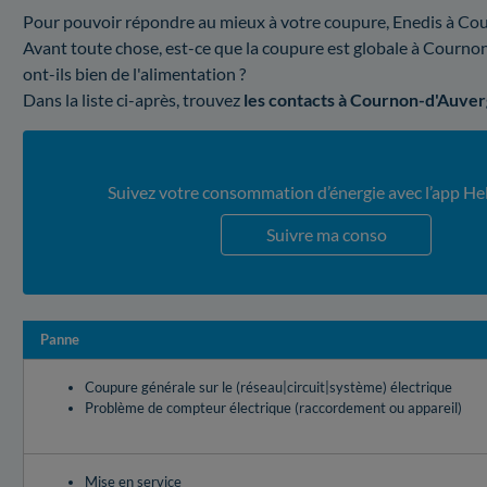
Pour pouvoir répondre au mieux à votre coupure, Enedis à Cour
Avant toute chose, est-ce que la coupure est globale à Courno
ont-ils bien de l'alimentation ?
Dans la liste ci-après, trouvez
les contacts à Cournon-d'Auve
Suivez votre consommation d’énergie avec l’app He
Suivre ma conso
Panne
Coupure générale sur le (réseau|circuit|système) électrique
Problème de compteur électrique (raccordement ou appareil)
Mise en service