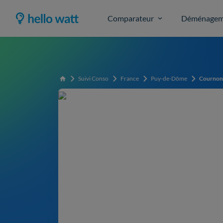
Comparateur
Déménagem
Suivi Conso
France
Puy-de-Dôme
Cournon
Accueil