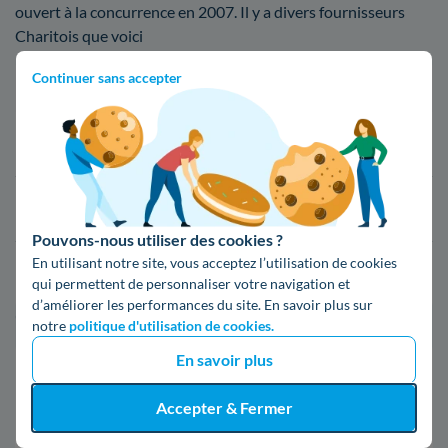
ouvert à la concurrence en 2007. Il y a divers fournisseurs
Charitois que voici
Continuer sans accepter
Fournisseur
Prix du kWh*
16,34 c€/kWh
16,400000000000002 c€/kWh
Pouvons-nous utiliser des cookies ?
En utilisant notre site, vous acceptez l’utilisation de cookies
17,83 c€/kWh
qui permettent de personnaliser votre navigation et
d’améliorer les performances du site. En savoir plus sur
*Prix TTC pour un forfait base d’une puissance de 6 kVA
notre
politique d'utilisation de cookies.
En savoir plus
Infos / souscriptions
(appel non surtaxé)
Accepter & Fermer