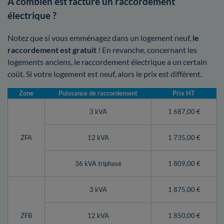
A combien est facturé un raccordement
électrique ?
Notez que si vous emménagez dans un logement neuf,
le
raccordement est gratuit
! En revanche, concernant les
logements anciens, le raccordement électrique a un certain
coût. Si votre logement est neuf, alors le prix est différent.
Zone
Puissance de raccordement
Prix HT
3 kVA
1 687,00 €
ZFA
12 kVA
1 735,00 €
36 kVA triphasé
1 809,00 €
3 kVA
1 875,00 €
ZFB
12 kVA
1 850,00 €