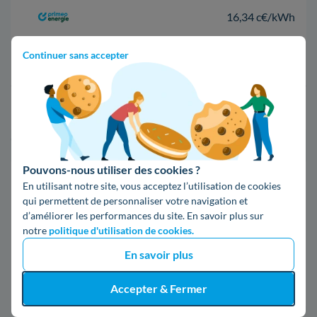
16,34 c€/kWh
Continuer sans accepter
16,400000000000002 c€/kWh
17,83 c€/kWh
*Prix TTC pour un forfait base d’une puissance de 6 kVA
Pouvons-nous utiliser des cookies ?
Infos / souscriptions
En utilisant notre site, vous acceptez l’utilisation de cookies
(appel non surtaxé)
qui permettent de personnaliser votre navigation et
d’améliorer les performances du site. En savoir plus sur
notre
politique d'utilisation de cookies.
09 78 46 71 74
En savoir plus
Comparer les offres
Accepter & Fermer