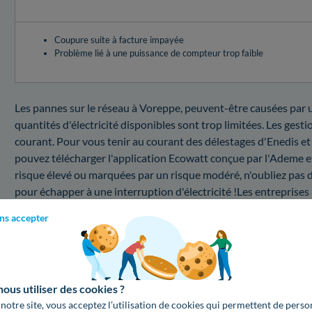
Coupure suite à facture impayée
Problème lié à une puissance de compteur trop faible
Les pannes sur le réseau à Voreppe, peuvent-être causées par un
quantités d'électricité disponibles sont trop limitées. Les gest
courant. Pour vous tenir au courant des délestages d'Enedis et
pouvez télécharger l'application Ecowatt conçue par l'Ademe e
risque élevé ou marquées par un risque modéré, n'oubliez pas de 
pour échapper à une interruption d'électricité !Les entreprises
fonction du problème que vous devez fixer.
ns accepter
Coupure au 38340 : combien coûte une interventi
Vous aimeriez vous renseigner dans un premier temps sur le p
département à savoir en Isère ? Voici un récapitulatif des prix d
us utiliser des cookies ?
Modifier la puissance du compteur
 notre site, vous acceptez l’utilisation de cookies qui permettent de perso