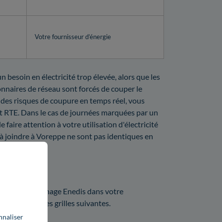
Votre fournisseur d’énergie
 besoin en électricité trop élevée, alors que les
ionnaires de réseau sont forcés de couper le
 des risques de coupure en temps réel, vous
t RTE. Dans le cas de journées marquées par un
faire attention à votre utilisation d'électricité
 à joindre à Voreppe ne sont pas identiques en
on ?
rix d'un dépannage Enedis dans votre
'Enedis dans les grilles suivantes.
nnaliser