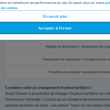
Les prix Enedis pour tout changement de puissance du compte
ation et d’améliorer les performances du site. En savoir plus sur notre
pol
n de cookies.
Service Enedis à Voreppe (38)
En savoir plus
Réglage de l’appareil de contrôle (disjoncteur, comp
Accepter & Fermer
Changement du disjoncteur
Réglage du disjoncteur + changement de com
Changement de disjoncteur + changement de c
Transition du compteur monophasé en triph
Combien coûte un changement d'option tarifaire ?
Avant d'avoir la possibilité de changer d'option tarifaire sur 
fournisseur d'énergie : c'est lui qui se chargera de transmettre
options tarifaires en Isère : une option “base” et une option