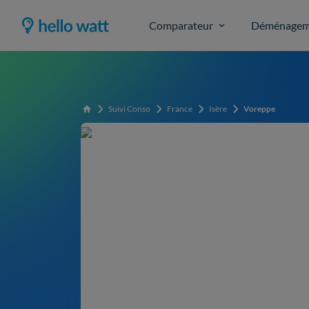
Comparateur
Déménagem
Suivi Conso
France
Isère
Voreppe
Accueil