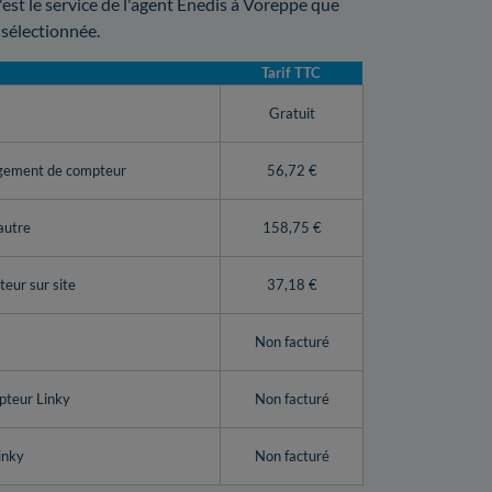
'est le service de l'agent Enedis à Voreppe que
 sélectionnée.
Tarif TTC
y
Gratuit
ngement de compteur
56,72 €
autre
158,75 €
eur sur site
37,18 €
Non facturé
pteur Linky
Non facturé
inky
Non facturé