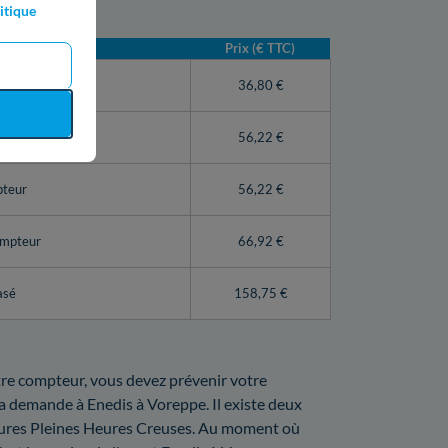
ur à Voreppe :
itique
Prix (€ TTC)
teur Linky)
36,80 €
56,22 €
pteur
56,22 €
ompteur
66,92 €
asé
158,75 €
votre compteur, vous devez prévenir votre
 la demande à Enedis à Voreppe. Il existe deux
 Heures Pleines Heures Creuses. Au moment où