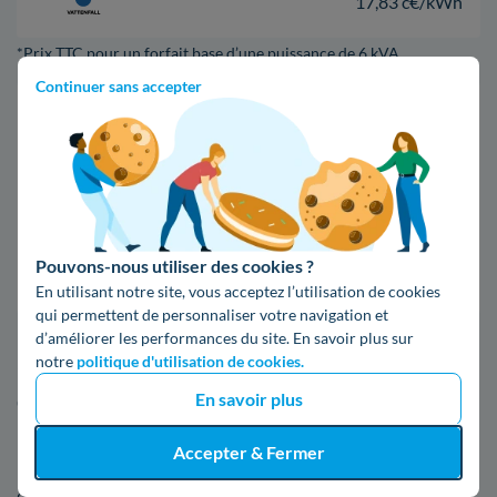
17,83 c€/kWh
*Prix TTC pour un forfait base d’une puissance de 6 kVA
Continuer sans accepter
Infos / souscriptions
(appel non surtaxé)
09 78 46 71 74
Pouvons-nous utiliser des cookies ?
Comparer les offres
En utilisant notre site, vous acceptez l’utilisation de cookies
qui permettent de personnaliser votre navigation et
d’améliorer les performances du site. En savoir plus sur
5. En apprendre davantage à propos
notre
politique d'utilisation de cookies.
d'Enedis à Poisy
En savoir plus
Accepter & Fermer
Envie de davantage de renseignements au sujet du
gestionnaire de réseau à Poisy (74) ? Voici des informations