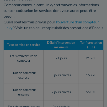
Compteur communicant Linky : retrouvez les informations
sur son coût selon les services dont vous aurez peut-être
besoin.
Quels sont les frais prévus pour
l'ouverture d'un compteur
Linky
? Voici un tableau récapitulatif des prestations d'Enedis
:
Délai d’intervention
Tarif prestation
Type de mise en service
maximum
(TTC)
Frais d'ouverture de
21 jours
21,23€
compteur
Frais de compteur
5 jours ouvrés
16,79€
express
Frais de compteur
2 jours ouvrés
55,07€
urgence
Frais de compteur avec
24h après la