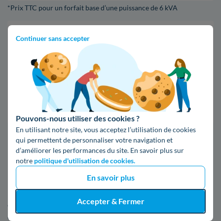
*Prix TTC pour un forfait base d’une puissance de 6 kVA
Infos / souscriptions
Continuer sans accepter
(appel non surtaxé)
09 78 46 71 74
Comparer les offres
Pouvons-nous utiliser des cookies ?
En utilisant notre site, vous acceptez l’utilisation de cookies
qui permettent de personnaliser votre navigation et
5. Tout ce qu'il faut connaître d'Enedis
d’améliorer les performances du site. En savoir plus sur
à Cernay
notre
politique d'utilisation de cookies.
En savoir plus
Nous vous donnons plus de renseignements sur Enedis, par
Accepter & Fermer
exemple où est localisée un bureau et quelles sont les
démarches pour effectuer une réclamation, dans les parties