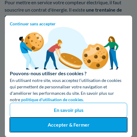
Pour mettre en service votre compteur électrique, il faut
souscrire un contrat d'énergie. Il existe
une trentaine de
fournisseurs
d'électricité et de gaz en France, depuis
Continuer sans accepter
l'ouverture du marché à la concurrence en 2007. Si vous ne
savez pas quel fournisseur choisir, voici une liste de ceux
présents à Lesparre-Médoc
Fournisseur
Prix du kWh*
16,34 c€/kWh
Pouvons-nous utiliser des cookies ?
En utilisant notre site, vous acceptez l’utilisation de cookies
qui permettent de personnaliser votre navigation et
16,400000000000002 c€/kWh
d’améliorer les performances du site. En savoir plus sur
notre
politique d'utilisation de cookies.
En savoir plus
17,83 c€/kWh
Accepter & Fermer
*Prix TTC pour un forfait base d’une puissance de 6 kVA