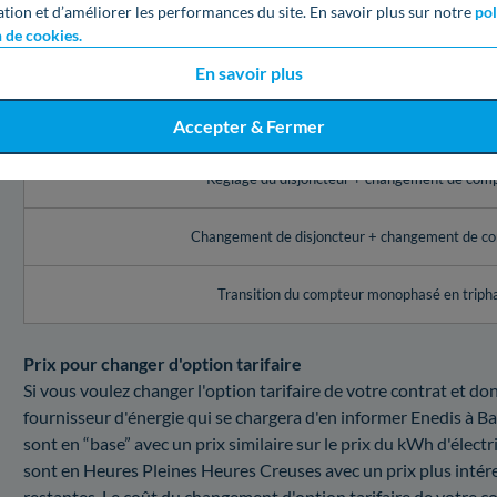
ation et d’améliorer les performances du site. En savoir plus sur notre
pol
Service Enedis à Bagnols-sur-Cèze (30)
n de cookies.
Réglage de l’appareil de contrôle (disjoncteur, comp
En savoir plus
Changement du disjoncteur
Accepter & Fermer
Réglage du disjoncteur + changement de com
Changement de disjoncteur + changement de c
Transition du compteur monophasé en triph
Prix pour changer d'option tarifaire
Si vous voulez changer l'option tarifaire de votre contrat et do
fournisseur d'énergie qui se chargera d'en informer Enedis à 
sont en “base” avec un prix similaire sur le prix du kWh d'électr
sont en Heures Pleines Heures Creuses avec un prix plus intér
restantes. Le coût du changement d'option tarifaire de votre