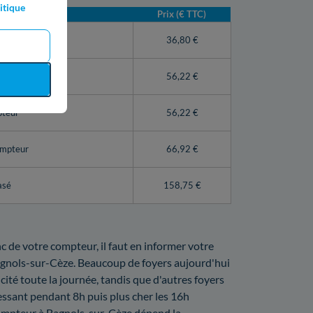
itique
Prix (€ TTC)
teur Linky)
36,80 €
56,22 €
pteur
56,22 €
ompteur
66,92 €
asé
158,75 €
nc de votre compteur, il faut en informer votre
Bagnols-sur-Cèze. Beaucoup de foyers aujourd'hui
icité toute la journée, tandis que d'autres foyers
essant pendant 8h puis plus cher les 16h
 compteur à Bagnols-sur-Cèze dépend la