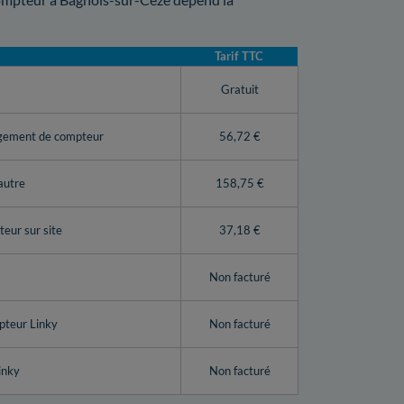
Tarif TTC
y
Gratuit
ngement de compteur
56,72 €
autre
158,75 €
eur sur site
37,18 €
Non facturé
pteur Linky
Non facturé
inky
Non facturé