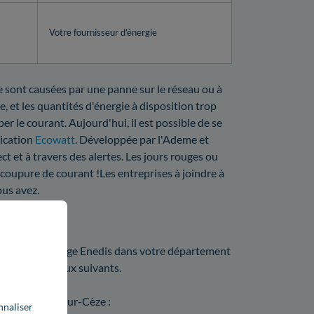
Votre fournisseur d’énergie
e sont causées par une panne sur le réseau ou à
, et les quantités d'énergie à disposition trop
er le courant. Aujourd'hui, il est possible de se
lication
Ecowatt
. Développée par l'Ademe et
ct et à travers des alertes. Les jours rouges ou
 coupure de courant !Les entreprises à joindre à
ous avez.
00 ?
ix d'un dépannage Enedis dans votre département
dans les tableaux suivants.
ur à Bagnols-sur-Cèze :
nnaliser