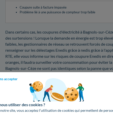
Coupure suite à facture impayée
Problème lié à une puissance de compteur trop faible
Dans certains cas, les coupures d'électricité à Bagnols-sur-Cèz
des surtensions ! Lorsque la demande en énergie est trop élevée
faibles, les gestionnaires de réseau se retrouvent forcés de coup
renseigner sur les délestages Enedis grâce à nedis grâce à l'app
RTE, elle vous informe sur les risques de coupure Enedis en dire
oranges, il faudra surveiller votre consommation pour éviter la
Bagnols-sur-Cèze ne sont pas identiques selon la panne que v
Quel est le coût d'une intervention au sein du 302
ns accepter
Vous voulez vous renseigner dans un premier temps sur le pr
à savoir dans le Gard ? Voici un récapitulatif des prix d'Enedis 
Modifier la puissance du compteur
us utiliser des cookies ?
Les prix Enedis pour tout changement de puissance du compte
 notre site, vous acceptez l’utilisation de cookies qui permettent de perso