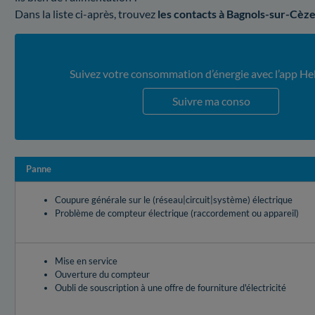
Dans la liste ci-après, trouvez
les contacts à Bagnols-sur-Cèz
Suivez votre consommation d’énergie avec l’app He
Suivre ma conso
Panne
Coupure générale sur le (réseau|circuit|système) électrique
Problème de compteur électrique (raccordement ou appareil)
Mise en service
Ouverture du compteur
Oubli de souscription à une offre de fourniture d'électricité