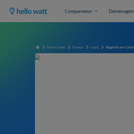
Comparateur
Déménagem
Suivi Conso
France
Gard
Bagnols-sur-Cèze
Accueil