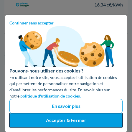
16,34 c€/kWh
Continuer sans accepter
16,400000000000002 c€/kWh
17,83 c€/kWh
*Prix TTC pour un forfait base d’une puissance de 6 kVA
Pouvons-nous utiliser des cookies ?
Infos / souscriptions
En utilisant notre site, vous acceptez l’utilisation de cookies
(appel non surtaxé)
qui permettent de personnaliser votre navigation et
d’améliorer les performances du site. En savoir plus sur
09 78 46 71 74
notre
politique d'utilisation de cookies.
En savoir plus
Comparer les offres
Accepter & Fermer