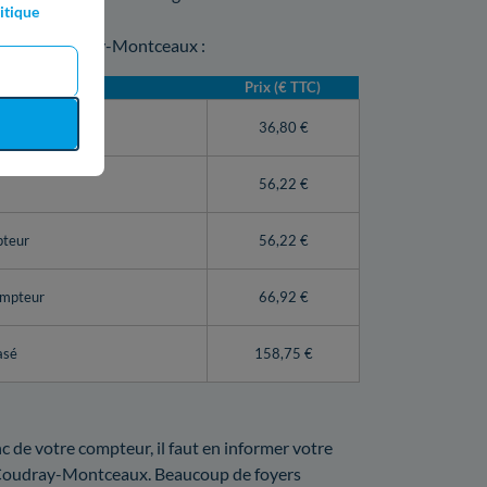
itique
eur au Coudray-Montceaux :
1)
Prix (€ TTC)
teur Linky)
36,80 €
56,22 €
pteur
56,22 €
ompteur
66,92 €
asé
158,75 €
nc de votre compteur, il faut en informer votre
au Coudray-Montceaux. Beaucoup de foyers