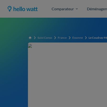
Comparateur
Déménagem
Suivi Conso
France
Essonne
Le Coudray-M
Accueil