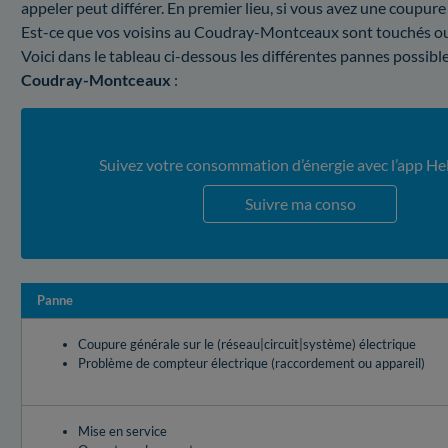
appeler peut différer. En premier lieu, si vous avez une coupure 
Est-ce que vos voisins au Coudray-Montceaux sont touchés ou 
Voici dans le tableau ci-dessous les différentes pannes possibl
Coudray-Montceaux
:
Suivez votre consommation d’énergie avec l’app He
Suivre ma conso
Panne
Coupure générale sur le (réseau|circuit|système) électrique
Problème de compteur électrique (raccordement ou appareil)
Mise en service