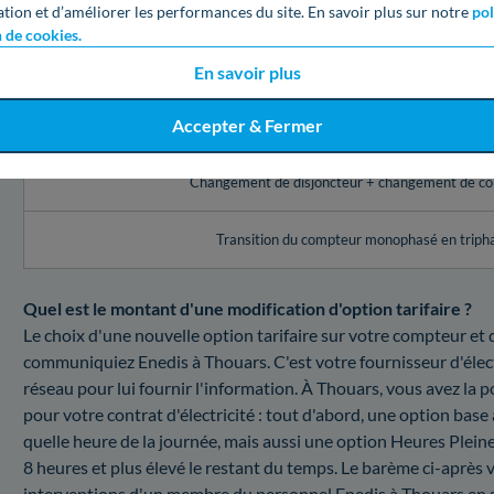
Réglage de l’appareil de contrôle (disjoncteur, comp
ation et d’améliorer les performances du site. En savoir plus sur notre
pol
n de cookies.
Changement du disjoncteur
En savoir plus
Accepter & Fermer
Réglage du disjoncteur + changement de com
Changement de disjoncteur + changement de c
Transition du compteur monophasé en triph
Quel est le montant d'une modification d'option tarifaire ?
Le choix d'une nouvelle option tarifaire sur votre compteur e
communiquiez Enedis à Thouars. C'est votre fournisseur d'élect
réseau pour lui fournir l'information. À Thouars, vous avez la po
pour votre contrat d'électricité : tout d'abord, une option bas
quelle heure de la journée, mais aussi une option Heures Pleine
8 heures et plus élevé le restant du temps. Le barème ci-après 
interventions d'un membre du personnel Enedis à Thouars en si