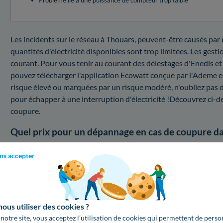
Problème lié à une puissance de compteur trop faible
Les incidents sur le réseau à Thouars, peuvent-être causés par u
quantités d'électricité disponibles sont trop limitées. Les gest
courant. Pour vous tenir au courant des délestages d'Enedis et
pouvez télécharger l'application Ecowatt conçue par l'Ademe e
risque élevé ou marquées par un risque modéré, n'oubliez pas de 
pour échapper à une interruption d'électricité !Découvrez ci-des
coupure.
Quel prix pour un dépannage en cas de coupure da
Vous désirez connaître les prix d'un dépannage d'électricité p
ns accepter
tableaux plus bas, trouvez les renseignements sur le prix d'un te
Changer la puissance de votre compteur électrique
Calculez votre facture pour un changement de puissance de co
us utiliser des cookies ?
Service Enedis à Thouars (79)
 notre site, vous acceptez l’utilisation de cookies qui permettent de perso