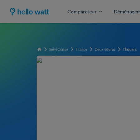
Comparateur
Déménagem
Suivi Conso
France
Deux-Sèvres
Thouars
Accueil