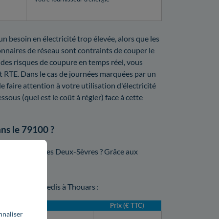
n besoin en électricité trop élevée, alors que les
ionnaires de réseau sont contraints de couper le
 des risques de coupure en temps réel, vous
t RTE. Dans le cas de journées marquées par un
faire attention à votre utilisation d'électricité
sous (quel est le coût à régler) face à cette
ns le 79100 ?
ar Enedis dans les Deux-Sèvres ? Grâce aux
l service :
mpteur par Enedis à Thouars :
Prix (€ TTC)
nnaliser