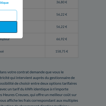
teur Linky)
36,80 €
itique
56,22 €
pteur
56,22 €
ompteur
66,92 €
asé
158,75 €
t dans votre contrat demande que vous le
ricité qui intervient auprès du gestionnaire de
ssibilité de choisir entre deux options tarifaires
e avec un tarif du kWh identique à n'importe
s Heures Creuses, qui offre un meilleur coût sur
vous affiche les frais correspondant aux multiples
tuation de changement d'option tarifaire :