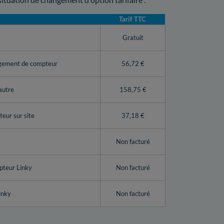
Tarif TTC
y
Gratuit
ngement de compteur
56,72 €
autre
158,75 €
eur sur site
37,18 €
Non facturé
pteur Linky
Non facturé
inky
Non facturé