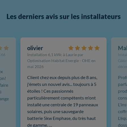
Les derniers avis sur les installateurs
olivier
Ma
FE66
Installation 6,1 kWc à Laurie par
Insta
Optimisation Habitat Energie - OHE en
Gâtin
mai 2026
déce
ux
Client chez eux depuis plus de 8 ans,
Prof
ion!
j'émets un nouvel avis... toujours à 5
parf
faire
étoiles ! Ces passionnés
produ
i
particulièrement compétents m'ont
cons
hange
installé une centrale de 19 panneaux
L'in
solaires, puis une sauvegarde
coffr
batterie 5kw Emphase, du très haut
L'éq
de gamme. …
doss