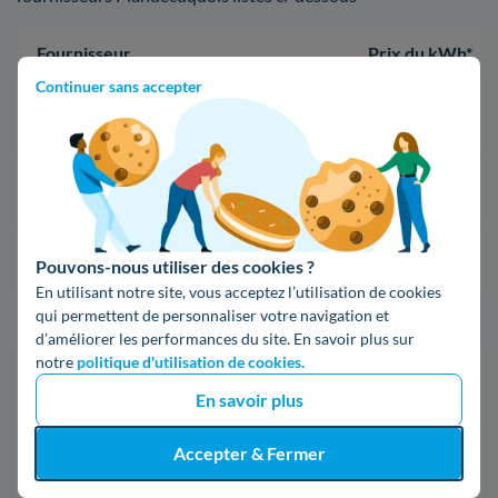
Fournisseur
Prix du kWh*
Continuer sans accepter
16,34 c€/kWh
16,400000000000002 c€/kWh
17,83 c€/kWh
Pouvons-nous utiliser des cookies ?
En utilisant notre site, vous acceptez l’utilisation de cookies
*Prix TTC pour un forfait base d’une puissance de 6 kVA
qui permettent de personnaliser votre navigation et
d’améliorer les performances du site. En savoir plus sur
notre
politique d'utilisation de cookies.
Infos / souscriptions
(appel non surtaxé)
En savoir plus
Accepter & Fermer
09 78 46 71 74