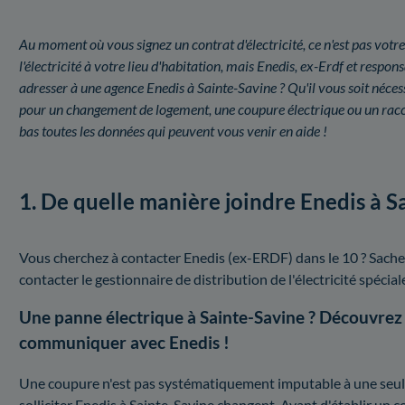
Au moment où vous signez un contrat d'électricité, ce n'est pas votre
l'électricité à votre lieu d'habitation, mais Enedis, ex-Erdf et resp
adresser à une agence Enedis à Sainte-Savine ? Qu'il vous soit néce
pour un changement de logement, une coupure électrique ou un racc
bas toutes les données qui peuvent vous venir en aide !
1. De quelle manière joindre Enedis à S
Vous cherchez à contacter Enedis (ex-ERDF) dans le 10 ? Sache
contacter le gestionnaire de distribution de l'électricité spécia
Une panne électrique à Sainte-Savine ? Découvrez
communiquer avec Enedis !
Une coupure n'est pas systématiquement imputable à une seule e
solliciter Enedis à Sainte-Savine changent. Avant d'établir un 