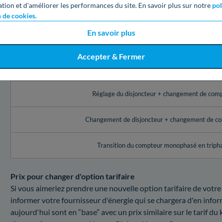
Calculez votre facture pour un changement de puissance de co
ation et d’améliorer les performances du site. En savoir plus sur notre
pol
n de cookies.
Service Enedis à Sainte-Savine (10)
En savoir plus
Réglage de l’appareil de contrôle (disjoncteur, comp
Accepter & Fermer
Changement du disjoncteur
Réglage du disjoncteur + changement de com
Changement de disjoncteur + changement de c
Transition du compteur monophasé en triph
Prix pour changer d'option tarifaire
Si vous aimeriez prendre une nouvelle option tarifaire de votre
informer votre fournisseur d'énergie qui se chargera d'en info
aujourd'hui sont en “base” avec un prix similaire sur le tarif du