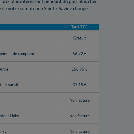
 prix plus intéressant pendant 8h puis plus cher
e de votre compteur à Sainte-Savine change
Tarif TTC
y
Gratuit
ngement de compteur
56,72 €
autre
158,75 €
eur sur site
37,18 €
Non facturé
pteur Linky
Non facturé
inky
Non facturé