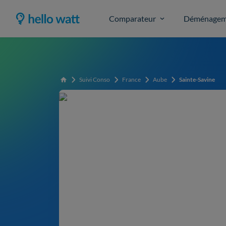
Comparateur
Déménagem
Suivi Conso
France
Aube
Sainte-Savine
Accueil