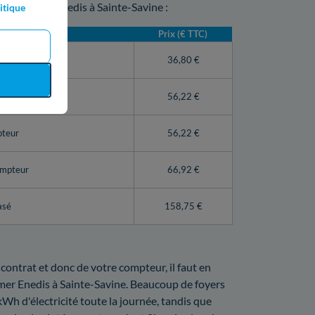
mpteur par Enedis à Sainte-Savine :
itique
Prix (€ TTC)
teur Linky)
36,80 €
56,22 €
pteur
56,22 €
ompteur
66,92 €
asé
158,75 €
 contrat et donc de votre compteur, il faut en
rmer Enedis à Sainte-Savine. Beaucoup de foyers
 kWh d'électricité toute la journée, tandis que