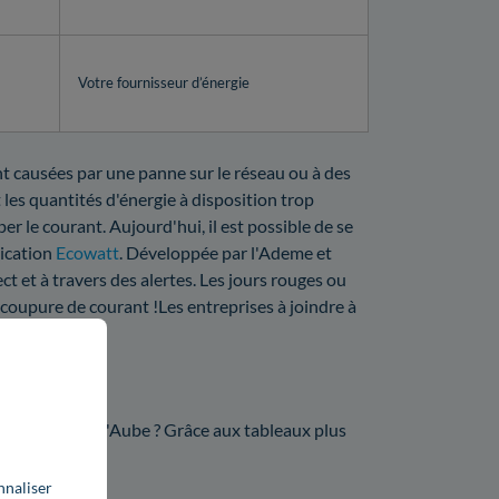
Votre fournisseur d’énergie
ont causées par une panne sur le réseau ou à des
 les quantités d'énergie à disposition trop
er le courant. Aujourd'hui, il est possible de se
lication
Ecowatt
. Développée par l'Ademe et
ct et à travers des alertes. Les jours rouges ou
 coupure de courant !Les entreprises à joindre à
vez.
00 ?
r Enedis dans l'Aube ? Grâce aux tableaux plus
nnaliser