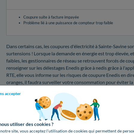
Coupure suite à facture impayée
Problème lié à une puissance de compteur trop faible
Dans certains cas, les coupures d'électricité à Sainte-Savine s
surtensions ! Lorsque la demande en énergie est trop élevée, et
faibles, les gestionnaires de réseau se retrouvent forcés de coup
renseigner sur les délestages Enedis grâce à nedis grâce à l'app
RTE, elle vous informe sur les risques de coupure Enedis en dire
oranges, il faudra surveiller votre consommation pour éviter la
Sainte-Savine ne sont pas identiques selon la panne que vous a
ns accepter
Quel est le coût d'une intervention au sein du 103
Vous désirez connaître les prix d'un dépannage d'électricité pa
bas, trouvez les renseignements sur le prix d'un tel service :
us utiliser des cookies ?
Changer la puissance de votre compteur électrique
 notre site, vous acceptez l’utilisation de cookies qui permettent de perso