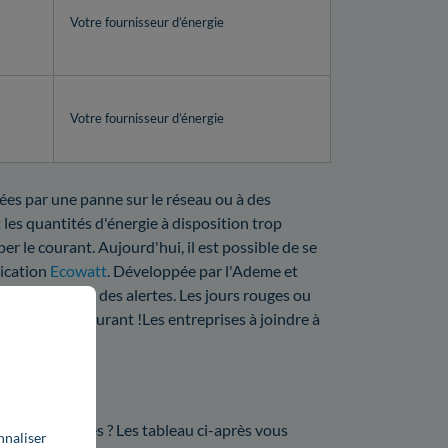
Votre fournisseur d’énergie
Votre fournisseur d’énergie
sées par une panne sur le réseau ou à des
 les quantités d'énergie à disposition trop
er le courant. Aujourd'hui, il est possible de se
lication
Ecowatt
. Développée par l'Ademe et
ct et à travers des alertes. Les jours rouges ou
 coupure de courant !Les entreprises à joindre à
on ?
lpes-Maritimes ? Les tableau ci-après vous
nnaliser