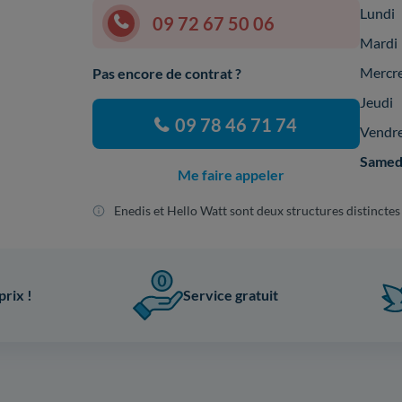
Lundi
09 72 67 50 06
Mardi
Mercr
Pas encore de contrat ?
Jeudi
09 78 46 71 74
Vendr
Samed
Me faire appeler
Enedis et Hello Watt sont deux structures distinctes
prix !
Service gratuit