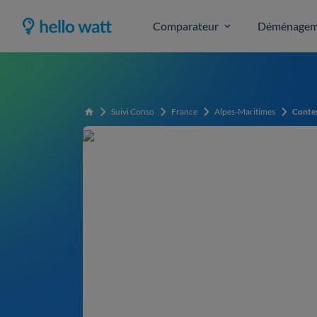
Comparateur
Déménagem
Suivi Conso
France
Alpes-Maritimes
Conte
Accueil