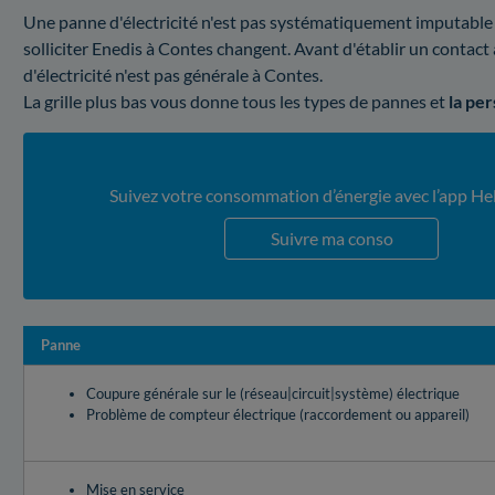
Une panne d'électricité n'est pas systématiquement imputable à 
solliciter Enedis à Contes changent. Avant d'établir un contac
d'électricité n'est pas générale à Contes.
La grille plus bas vous donne tous les types de pannes et
la pe
Suivez votre consommation d’énergie avec l’app He
Suivre ma conso
Panne
Coupure générale sur le (réseau|circuit|système) électrique
Problème de compteur électrique (raccordement ou appareil)
Mise en service