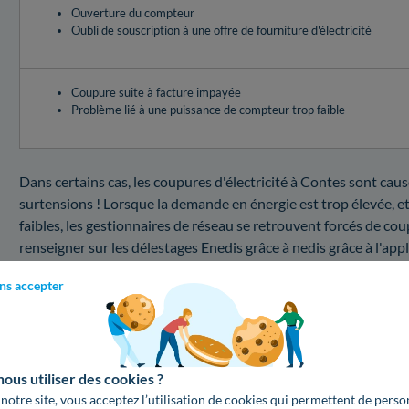
Ouverture du compteur
Oubli de souscription à une offre de fourniture d'électricité
Coupure suite à facture impayée
Problème lié à une puissance de compteur trop faible
Dans certains cas, les coupures d'électricité à Contes sont cau
surtensions ! Lorsque la demande en énergie est trop élevée, et
faibles, les gestionnaires de réseau se retrouvent forcés de coup
renseigner sur les délestages Enedis grâce à nedis grâce à l'app
RTE, elle vous informe sur les risques de coupure Enedis en dire
ns accepter
oranges, il faudra surveiller votre consommation pour éviter la
Contes ne sont pas identiques selon la panne que vous avez.
Coupure au 06390 : combien coûte une interventi
us utiliser des cookies ?
Besoin d'en apprendre plus sur le dépannage Enedis dans les A
 notre site, vous acceptez l’utilisation de cookies qui permettent de perso