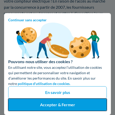
votre compteur électrique ! En raison de l'accès au marché
par la concurrence à partir de 2007, les fournisseurs
concurrents ont pu émerger et mettre à disposition leurs
offres concurrentielles à Manosque et un peu partout en
Continuer sans accepter
France ! Il y a divers fournisseurs Manosquins que voici ci-
après
Fournisseur
Prix du kWh*
16,34 c€/kWh
Pouvons-nous utiliser des cookies ?
En utilisant notre site, vous acceptez l’utilisation de cookies
qui permettent de personnaliser votre navigation et
16,400000000000002 c€/kWh
d’améliorer les performances du site. En savoir plus sur
notre
politique d'utilisation de cookies.
En savoir plus
17,83 c€/kWh
Accepter & Fermer
*Prix TTC pour un forfait base d’une puissance de 6 kVA