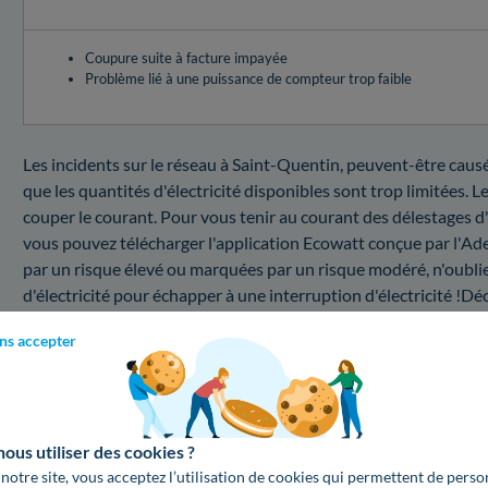
Coupure suite à facture impayée
Problème lié à une puissance de compteur trop faible
Les incidents sur le réseau à Saint-Quentin, peuvent-être causés
que les quantités d'électricité disponibles sont trop limitées. 
couper le courant. Pour vous tenir au courant des délestages d
vous pouvez télécharger l'application Ecowatt conçue par l'A
par un risque élevé ou marquées par un risque modéré, n'oubliez
d'électricité pour échapper à une interruption d'électricité !Déc
à cette coupure.
ns accepter
Coupure au 02100 : combien coûte une interventi
Vous désirez connaître les prix d'un dépannage d'électricité pa
bas, trouvez les renseignements sur le prix d'un tel service :
us utiliser des cookies ?
Changer la puissance de votre compteur électrique
 notre site, vous acceptez l’utilisation de cookies qui permettent de perso