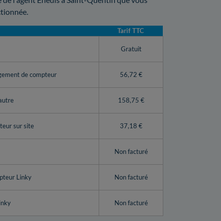
ctionnée.
Tarif TTC
y
Gratuit
ngement de compteur
56,72 €
autre
158,75 €
eur sur site
37,18 €
Non facturé
pteur Linky
Non facturé
inky
Non facturé