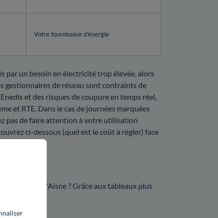
Votre fournisseur d’énergie
 par un besoin en électricité trop élevée, alors
Les gestionnaires de réseau sont contraints de
'Enedis et des risques de coupure en temps réel,
deme et RTE. Dans le cas de journées marquées
 pas de faire attention à votre utilisation
ouvrez ci-dessous (quel est le coût à régler) face
on ?
r Enedis dans l'Aisne ? Grâce aux tableaux plus
nnaliser