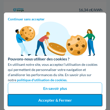
16,34 c€/kWh
Continuer sans accepter
16,400000000000002 c€/kWh
17,83 c€/kWh
*Prix TTC pour un forfait base d’une puissance de 6 kVA
Pouvons-nous utiliser des cookies ?
En utilisant notre site, vous acceptez l’utilisation de cookies
Infos / souscriptions
qui permettent de personnaliser votre navigation et
(appel non surtaxé)
d’améliorer les performances du site. En savoir plus sur
notre
politique d'utilisation de cookies.
09 78 46 71 74
En savoir plus
Accepter & Fermer
Comparer les offres