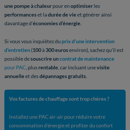
une pompe à chaleur
pour en
optimiser
les
performances
et la
durée de vie
et générer ainsi
davantage d’
économies d’énergie
.
Si vous vous inquiétez du
prix d’une intervention
d’entretien
(
100
à
300 euros
environ), sachez qu’il est
possible de
souscrire un
contrat de maintenance
pour PAC
, plus
rentable
, car incluant une
visite
annuelle
et des
dépannages gratuits
.
Vos factures de chauffage sont trop chères ?
Installez une PAC air-air pour réduire votre
consommation d’énergie et profiter du confort