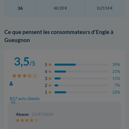
36
60,10 €
0,2114 €
Ce que pensent les consommateurs d'Engie à
Gueugnon
3,5
/5
5
39%
4
21%
3
11%
2
7%
1
22%
837 avis clients
Abasse
- 21/07/2026