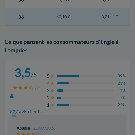
36
60,10 €
0,2114 €
Ce que pensent les consommateurs d'Engie à
Lempdes
3,5
/5
5
39%
4
21%
3
11%
2
7%
1
22%
837 avis clients
Abasse
- 21/07/2026