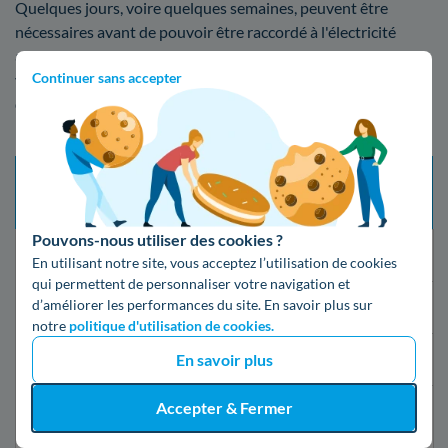
Quelques jours, voire quelques semaines, peuvent être
nécessaires avant de pouvoir être raccordé à l'électricité
après la mise en route de votre compteur à Lempdes. Nous
Continuer sans accepter
vous avons regroupé dans la grille ci-dessous les divers coûts
qui existent selon les diverses installations pour une mise en
route de votre compteur d'électricité:
Tarif
Délai d’intervention
Type de mise en service
prestation
maximum
(TTC)
Pouvons-nous utiliser des cookies ?
Changement de fournisseur
21 jours
Gratuit
En utilisant notre site, vous acceptez l’utilisation de cookies
qui permettent de personnaliser votre navigation et
d’améliorer les performances du site. En savoir plus sur
Mise en service standard
5 jours ouvrés
16,79€
notre
politique d'utilisation de cookies.
En savoir plus
Mise en service express
2 jours ouvrés
55,07€
Accepter & Fermer
24h après la
Mise en service d’urgence
149,19€
souscription