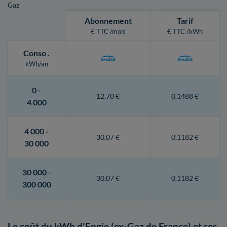
Gaz
Abonnement
Tarif
€ TTC /mois
€ TTC /kWh
Conso
.
kWh/an
0 -
12,70 €
0,1488 €
4 000
4 000 -
30,07 €
0,1182 €
30 000
30 000 -
30,07 €
0,1182 €
300 000
Le coût du kWh d'Engie (ex-Gaz de France) et ses