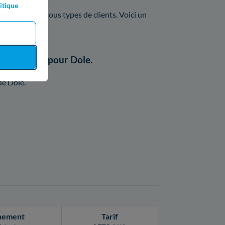
itique
 offres pour tous types de clients. Voici un
n catalogue pour Dole.
 de Dole.
nement
Tarif