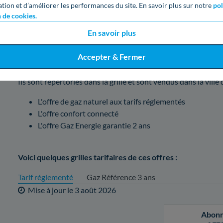
ation et d’améliorer les performances du site. En savoir plus sur notre
pol
En tant que fournisseur important, Engie dispose de multiples
n de cookies.
comparatif de celles-ci pour vous aider à en choisir une.
En savoir plus
Accepter & Fermer
Les montants du gaz ENGIE et ses offres dans so
Ils sont répertoriés dans la grille et sont vendus dans la ville
L'offre de gaz naturel aux tarifs réglementés
L'offre confort connecté
L'offre Gaz Energie garantie 2 ans
Voici quelques grilles tarifaires de ces offres :
Tarif réglementé
Gaz Référence 3 ans
Mise à jour le
3 août 2026
Abon