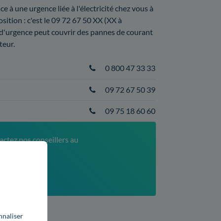
ce à une urgence liée à l'électricité chez vous à
sition : c'est le 09 72 67 50 XX (XX à
d'urgence peut couvrir des pannes de courant
teur.
0 800 47 33 33
09 72 67 50 39
09 75 18 60 60
actez nos conseillers au
52
xé)
Engie ?
nnaliser