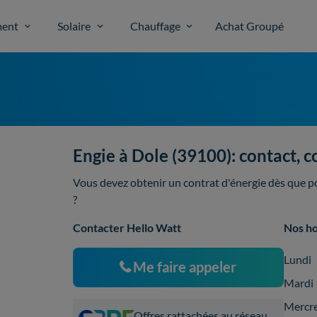
ent
Solaire
Chauffage
Achat Groupé
Engie à Dole (39100): contact, c
Vous devez obtenir un contrat d'énergie dès que po
?
Contacter Hello Watt
Nos ho
Lundi
Me faire appeler
Mardi
Mercr
Offres rattachées au réseau