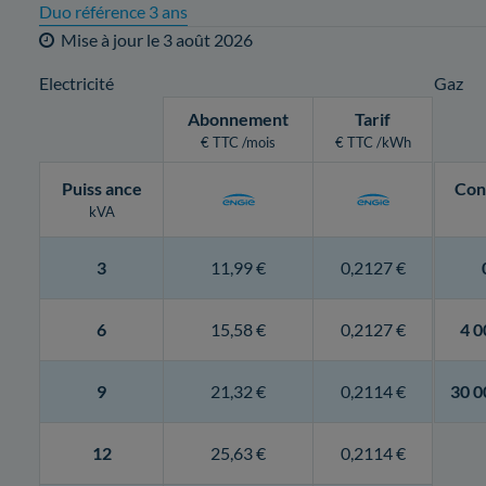
Duo référence 3 ans
Mise à jour le
3 août 2026
Electricité
Gaz
Abonnement
Tarif
€ TTC /mois
€ TTC /kWh
Puiss
ance
Con
kVA
3
11,99 €
0,2127 €
6
15,58 €
0,2127 €
4 0
9
21,32 €
0,2114 €
30 0
12
25,63 €
0,2114 €