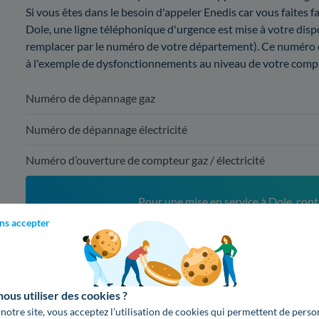
Si vous êtes dans le besoin d'appeler Enedis car vous faites fa
Dole, une ligne téléphonique d'urgence est mise à votre dispo
remplacer par le numéro de votre département). Ce numéro 
à l'exemple de dysfonctionnements au niveau de votre comp
Numéro de dépannage gaz
Numéro de dépannage électricité
Numéro d’ouverture de compteur gaz / électricité
Pour une mise en service à Dole, cont
ns accepter
09 78 46 70 
(appel non surta
2. Comparatif des différentes offres d'
us utiliser des cookies ?
 notre site, vous acceptez l’utilisation de cookies qui permettent de perso