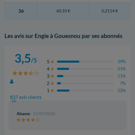
36
60,10 €
0,2114 €
Les avis sur Engie à Gouesnou par ses abonnés
3,5
/5
5
39%
4
21%
3
11%
2
7%
1
22%
837 avis clients
Abasse
- 21/07/2026