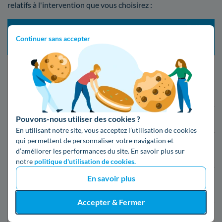
relatifs à l'intervention que vous choisirez :
Tarif
Délai d’intervention
Type de mise en service
prestation
Continuer sans accepter
maximum
(TTC)
Changement de fournisseur
21 jours
Gratuit
Mise en service standard
5 jours ouvrés
16,79€
Pouvons-nous utiliser des cookies ?
Mise en service express
2 jours ouvrés
55,07€
En utilisant notre site, vous acceptez l’utilisation de cookies
qui permettent de personnaliser votre navigation et
24h après la
Mise en service d’urgence
149,19€
d’améliorer les performances du site. En savoir plus sur
souscription
notre
politique d'utilisation de cookies.
En savoir plus
Mise en service d’urgence
30 minutes
69,76€
compteur Linky
Accepter & Fermer
Première mise en service
10 jours
50,56€