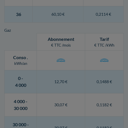
36
60,10 €
0,2114 €
Gaz
Abonnement
Tarif
€ TTC /mois
€ TTC /kWh
Conso
.
kWh/an
0 -
12,70 €
0,1488 €
4 000
4 000 -
30,07 €
0,1182 €
30 000
30 000 -
30,07 €
0,1182 €