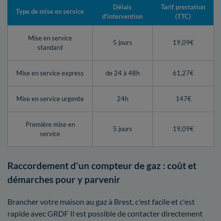
Délais
Tarif prestation
Type de mise en service
d'intervention
(TTC)
Mise en service
5 jours
19,09€
standard
Mise en service express
de 24 à 48h
61,27€
Mise en service urgente
24h
147€
Première mise en
5 jours
19,09€
service
Raccordement d'un compteur de gaz : coût et
démarches pour y parvenir
Brancher votre maison au gaz à Brest, c'est facile et c'est
rapide avec GRDF Il est possible de contacter directement