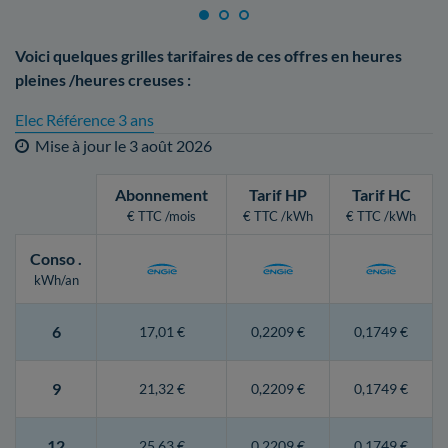
Voici quelques grilles tarifaires de ces offres en heures
pleines /heures creuses :
Elec Référence 3 ans
Mise à jour le
3 août 2026
Abonnement
Tarif HP
Tarif HC
€ TTC /mois
€ TTC /kWh
€ TTC /kWh
Conso
.
kWh/an
6
17,01 €
0,2209 €
0,1749 €
9
21,32 €
0,2209 €
0,1749 €
12
25,63 €
0,2209 €
0,1749 €