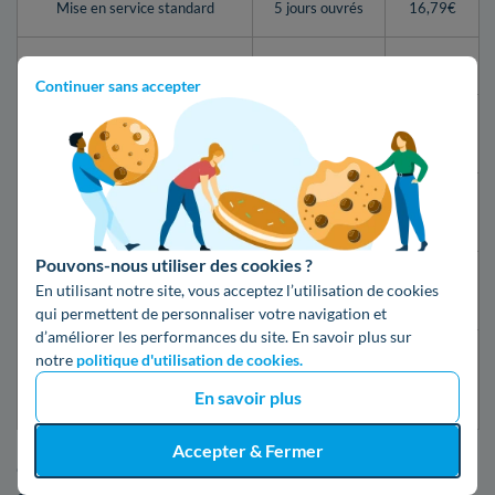
Mise en service standard
5 jours ouvrés
16,79€
Mise en service express
2 jours ouvrés
55,07€
Continuer sans accepter
24h après la
Mise en service d’urgence
149,19€
souscription
Mise en service d’urgence
30 minutes
69,76€
compteur Linky
Pouvons-nous utiliser des cookies ?
Première mise en service
10 jours
En utilisant notre site, vous acceptez l’utilisation de cookies
50,56€
(nouveau raccordement)
ouvrés
qui permettent de personnaliser votre navigation et
d’améliorer les performances du site. En savoir plus sur
Première mise en service
notre
politique d'utilisation de cookies.
(nouveau raccordement
5 jours ouvrés
88,84€
En savoir plus
express)
Accepter & Fermer
Ces étapes signifient qu'il faut prévoir un délai entre votre