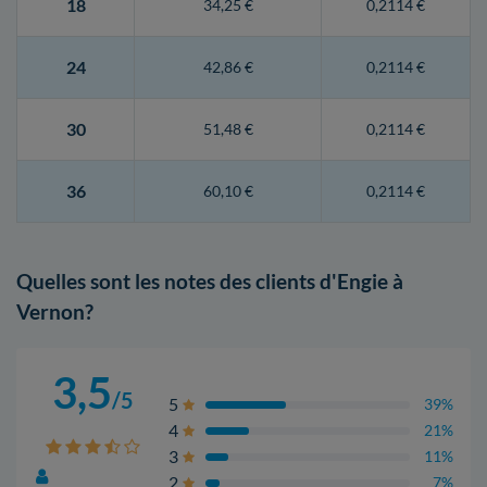
18
34,25 €
0,2114 €
24
42,86 €
0,2114 €
30
51,48 €
0,2114 €
36
60,10 €
0,2114 €
Quelles sont les notes des clients d'Engie à
Vernon?
3,5
/5
5
39%
4
21%
3
11%
2
7%