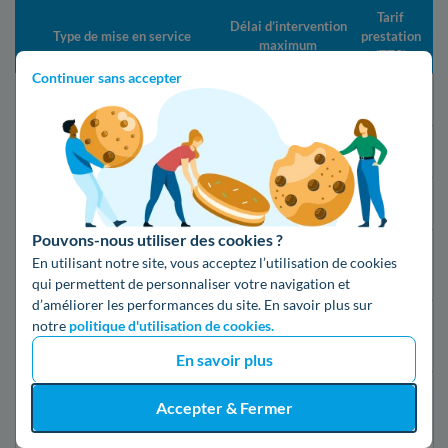
Tarif
Délai d’intervention
Type de mise en service
prestation
maximum
(TTC)
Continuer sans accepter
Changement de fournisseur
21 jours
Gratuit
Mise en service standard
5 jours ouvrés
16,79€
Mise en service express
2 jours ouvrés
55,07€
Pouvons-nous utiliser des cookies ?
24h après la
En utilisant notre site, vous acceptez l’utilisation de cookies
Mise en service d’urgence
149,19€
souscription
qui permettent de personnaliser votre navigation et
d’améliorer les performances du site. En savoir plus sur
notre
politique d'utilisation de cookies.
Mise en service d’urgence
30 minutes
69,76€
compteur Linky
En savoir plus
Première mise en service
10 jours
Accepter & Fermer
50,56€
(nouveau raccordement)
ouvrés