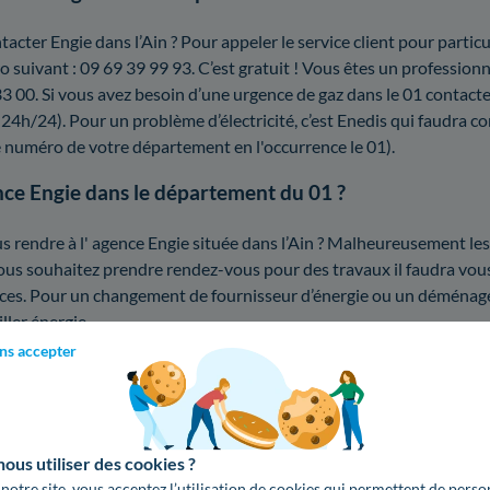
acter Engie dans l’Ain ? Pour appeler le service client pour partic
suivant : 09 69 39 99 93. C’est gratuit ! Vous êtes un profession
33 00. Si vous avez besoin d’une urgence de gaz dans le 01 contact
, 24h/24). Pour un problème d’électricité, c’est Enedis qui faudra c
e numéro de votre département en l'occurrence le 01).
ence Engie dans le département du 01 ?
s rendre à l' agence Engie située dans l’Ain ? Malheureusement le
 vous souhaitez prendre rendez-vous pour des travaux il faudra vous
ces. Pour un changement de fournisseur d’énergie ou un déména
ller énergie.
ns accepter
gez dans l’Ain ?
us utiliser des cookies ?
ans le 01, il vous faut souscrire chez un fournisseur d’énergie pu
 notre site, vous acceptez l’utilisation de cookies qui permettent de perso