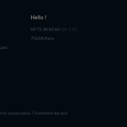
Hello !
09 75 18 60 60
(8h-21h)
75018 Paris
sans
t du comparateur
|
Traitement des avis