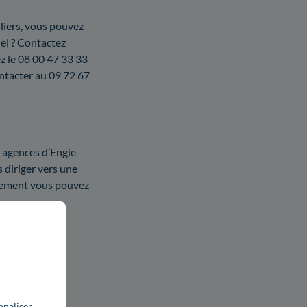
uliers, vous pouvez
nel ? Contactez
ez le 08 00 47 33 33
ontacter au 09 72 67
s agences d’Engie
 diriger vers une
gement vous pouvez
isque vous ne
nnaliser