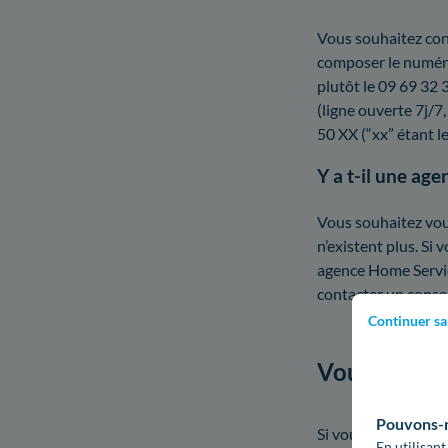
Vous souhaitez cont
composer le numéro 
plutôt le 09 69 32 
(ligne ouverte 7j/7
50 XX (“xx” étant l
Y a t-il une ag
Vous souhaitez vou
n’existent plus. Si
agence Home Servi
contacter un consei
Continuer sa
Vous déména
Pouvons-no
Si vous déménagez d
En utilisant