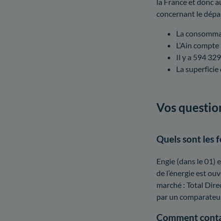
la France et donc a
concernant le dépa
La consommat
L’Ain compte
Il y a 594 32
La superficie
Vos question
Quels sont les f
Engie (dans le 01) e
de l’énergie est ouv
marché : Total Dire
par un comparateur
Comment contac