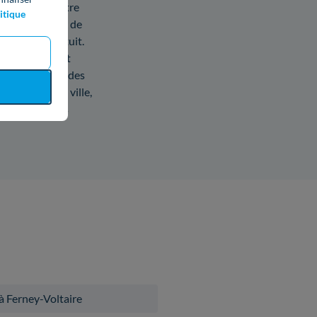
ar résilier votre
itique
ez pour changer de
tièrement gratuit.
ut-être en tant
 visite du parc des
ons sur votre ville,
 répertorié les
à Ferney-Voltaire