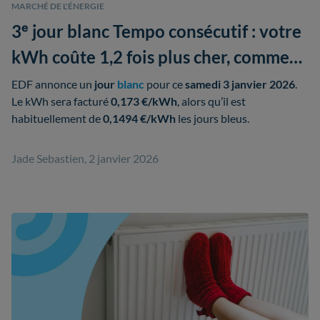
MARCHÉ DE L'ÉNERGIE
3ᵉ jour blanc Tempo consécutif : votre
kWh coûte 1,2 fois plus cher, comment
limiter les dégâts ?
EDF annonce un
jour
blanc
pour ce
samedi 3 janvier 2026
.
Le kWh sera facturé
0,173 €/kWh
, alors qu’il est
habituellement de
0,1494 €/kWh
les jours bleus.
Jade Sebastien, 2 janvier 2026