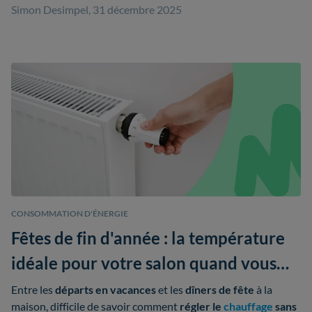
Simon Desimpel, 31 décembre 2025
CONSOMMATION D'ÉNERGIE
Fêtes de fin d'année : la température
idéale pour votre salon quand vous
recevez (ce n'est pas 21 °C !)
Entre les
départs en vacances
et les
dîners de fête
à la
maison, difficile de savoir comment
régler le
chauffage
sans