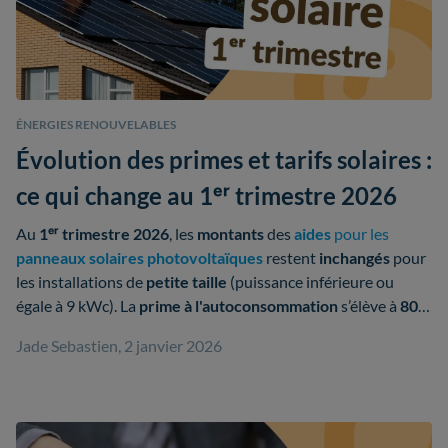
ÉNERGIES RENOUVELABLES
Évolution des primes et tarifs solaires :
ce qui change au 1ᵉʳ trimestre 2026
Au
1ᵉʳ trimestre 2026
, les
montants
des
aides
pour les
panneaux solaires photovoltaïques
restent
inchangés
pour
les installations de
petite taille
(puissance inférieure ou
égale à 9 kWc). La
prime à l'autoconsommation
s’élève à
80
€/kWc
et le
tarif de rachat du surplus
est fixé à
0,04 €/kWh
.
Jade Sebastien, 2 janvier 2026