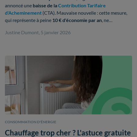
annoncé une
baisse de la
Contribution Tarifaire
d'Acheminement
(CTA). Mauvaise nouvelle : cette mesure,
qui représente à peine
10 € d'économie par an
, ne
compensera pas l'impact de la
suppression de l'ARENH
Justine Dumont, 5 janvier 2026
(Accès Régulé à l’Électricité Nucléaire Historique) au
1ᵉʳ
janvier 2026
.
CONSOMMATION D'ÉNERGIE
Chauffage trop cher ? L'astuce gratuite