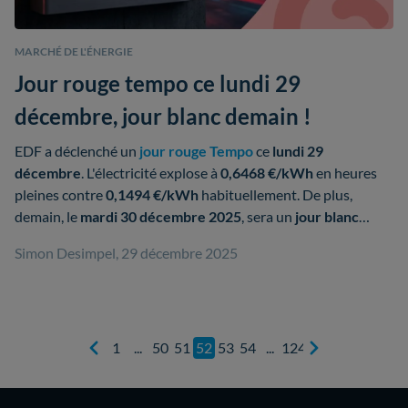
MARCHÉ DE L'ÉNERGIE
Jour rouge tempo ce lundi 29
décembre, jour blanc demain !
EDF a déclenché un
jour rouge Tempo
ce
lundi 29
décembre
. L'électricité explose à
0,6468 €/kWh
en heures
pleines contre
0,1494 €/kWh
habituellement. De plus,
demain, le
mardi 30 décembre 2025
, sera un
jour blanc
Tempo
, avec un kWh à
0,173 €
en heures pleines.
Simon Desimpel, 29 décembre 2025
1
50
51
52
53
54
124