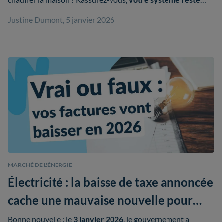
performant en hiver
, même par
températures négatives
.
Justine Dumont, 5 janvier 2026
MARCHÉ DE L'ÉNERGIE
Électricité : la baisse de taxe annoncée
cache une mauvaise nouvelle pour
votre facture
Bonne nouvelle : le
3 janvier 2026
, le gouvernement a