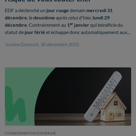
EDF a déclenché un
jour rouge
demain
mercredi 31
décembre
, le
deuxième
après celui d'hier,
lundi 29
décembre
. Contrairement au
1ᵉʳ janvier
qui bénéficie du
statut de
jour férié
et échappe donc automatiquement aux
jours rouges Tempo
, le
31 décembre 2025
peut basculer en
Justine Dumont, 30 décembre 2025
tarification blanche ou rouge
.
CONSOMMATION D'ÉNERGIE