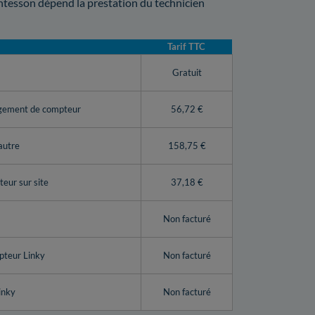
ntesson dépend la prestation du technicien
Tarif TTC
y
Gratuit
ngement de compteur
56,72 €
autre
158,75 €
eur sur site
37,18 €
Non facturé
pteur Linky
Non facturé
inky
Non facturé