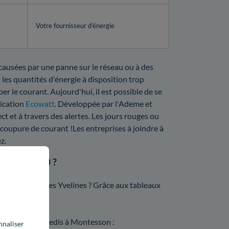
Votre fournisseur d’énergie
 causées par une panne sur le réseau ou à des
 les quantités d'énergie à disposition trop
er le courant. Aujourd'hui, il est possible de se
lication
Ecowatt
. Développée par l'Ademe et
ct et à travers des alertes. Les jours rouges ou
 coupure de courant !Les entreprises à joindre à
z.
ns le 78360 ?
r Enedis dans les Yvelines ? Grâce aux tableaux
:
ompteur par Enedis à Montesson :
nnaliser