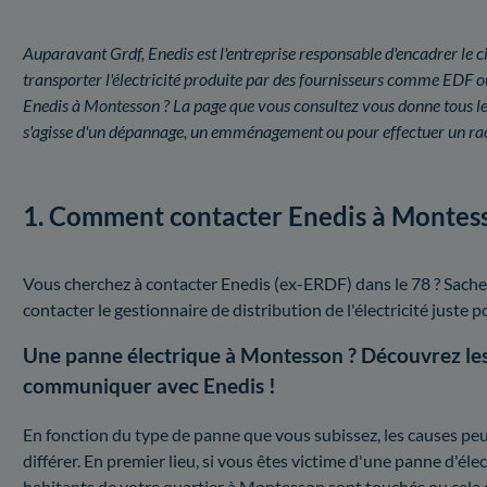
Auparavant Grdf, Enedis est l'entreprise responsable d'encadrer le ci
transporter l'électricité produite par des fournisseurs comme EDF 
Enedis à Montesson ? La page que vous consultez vous donne tous les
s'agisse d'un dépannage, un emménagement ou pour effectuer un ra
1. Comment contacter Enedis à Montes
Vous cherchez à contacter Enedis (ex-ERDF) dans le 78 ? Sache
contacter le gestionnaire de distribution de l'électricité juste po
Une panne électrique à Montesson ? Découvrez le
communiquer avec Enedis !
En fonction du type de panne que vous subissez, les causes peuv
différer. En premier lieu, si vous êtes victime d'une panne d'électr
habitants de votre quartier à Montesson sont touchés ou cela 