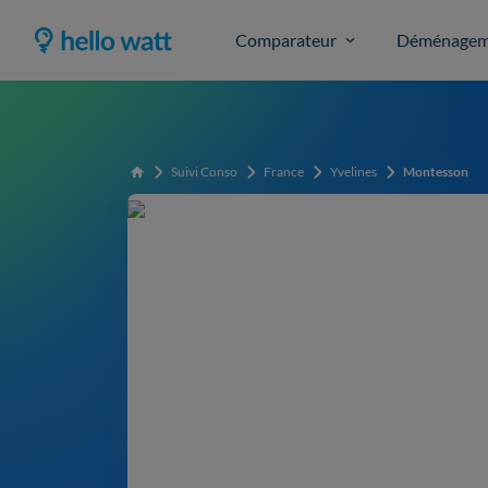
Comparateur
Déménagem
Suivi Conso
France
Yvelines
Montesson
Accueil