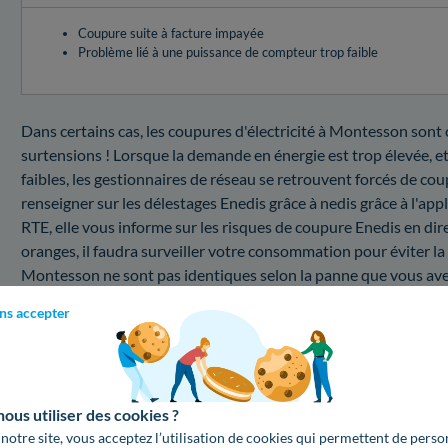
Coupure suite à facture impayée
Problème lié à une puissance de compteur trop faible
Dans certains cas, les coupures d'électricité à Montesson sont
surtensions ! Lorsque la demande en énergie est trop élevée, et
faibles, les gestionnaires de réseau se retrouvent forcés de coup
renseigner sur les délestages Enedis grâce à nedis grâce à l'app
RTE, elle vous informe sur les risques de coupure Enedis en dire
oranges, il faudra surveiller votre consommation pour éviter la
Montesson ne sont pas identiques selon la panne que vous ave
ns accepter
Quel prix pour un dépannage en cas de coupure da
Vous désirez connaître les prix d'un dépannage d'électricité pa
plus bas, trouvez les renseignements sur le prix d'un tel service 
Changer la puissance de votre compteur électrique
us utiliser des cookies ?
Calculez votre facture pour un changement de puissance de c
 notre site, vous acceptez l’utilisation de cookies qui permettent de perso