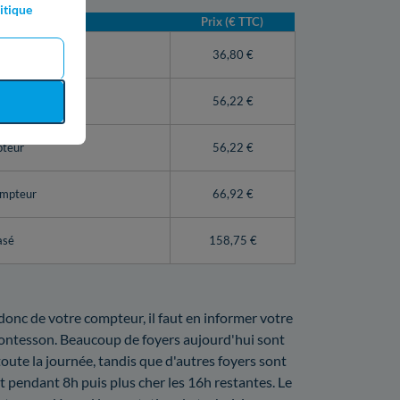
itique
Prix (€ TTC)
teur Linky)
36,80 €
56,22 €
pteur
56,22 €
ompteur
66,92 €
asé
158,75 €
 donc de votre compteur, il faut en informer votre
Montesson. Beaucoup de foyers aujourd'hui sont
 toute la journée, tandis que d'autres foyers sont
 pendant 8h puis plus cher les 16h restantes. Le