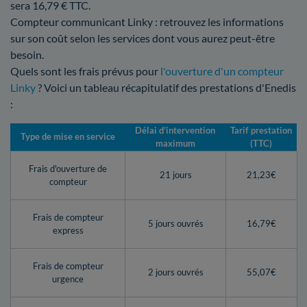
sera 16,79 € TTC.
Compteur communicant Linky : retrouvez les informations
sur son coût selon les services dont vous aurez peut-être
besoin.
Quels sont les frais prévus pour
l'ouverture d'un compteur
Linky
? Voici un tableau récapitulatif des prestations d'Enedis
:
Délai d’intervention
Tarif prestation
Type de mise en service
maximum
(TTC)
Frais d'ouverture de
21 jours
21,23€
compteur
Frais de compteur
5 jours ouvrés
16,79€
express
Frais de compteur
2 jours ouvrés
55,07€
urgence