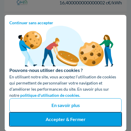
16,400000000000002 c€/kWh
17,83 c€/kWh
Continuer sans accepter
*Prix TTC pour un forfait base d’une puissance de 6 kVA
Infos / souscriptions
(appel non surtaxé)
Pouvons-nous utiliser des cookies ?
09 78 46 71 74
En utilisant notre site, vous acceptez l’utilisation de cookies
qui permettent de personnaliser votre navigation et
d’améliorer les performances du site. En savoir plus sur
Comparer les offres
notre
politique d'utilisation de cookies.
En savoir plus
5. En apprendre davantage à propos
Accepter & Fermer
d'Enedis à Robion