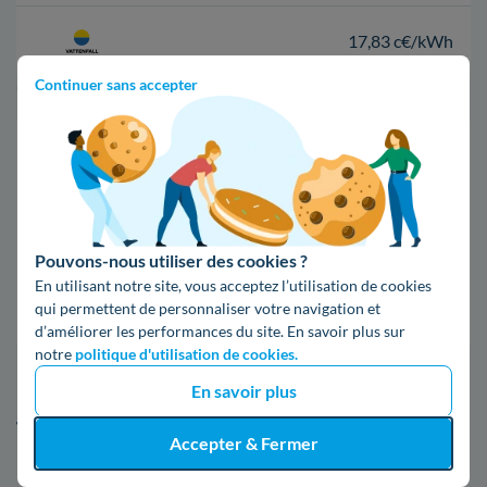
17,83 c€/kWh
Continuer sans accepter
*Prix TTC pour un forfait base d’une puissance de 6 kVA
Infos / souscriptions
(appel non surtaxé)
09 78 46 71 74
Pouvons-nous utiliser des cookies ?
En utilisant notre site, vous acceptez l’utilisation de cookies
Comparer les offres
qui permettent de personnaliser votre navigation et
d’améliorer les performances du site. En savoir plus sur
notre
politique d'utilisation de cookies.
5. Tout ce qu'il faut savoir d'Enedis au
En savoir plus
Thillay
Accepter & Fermer